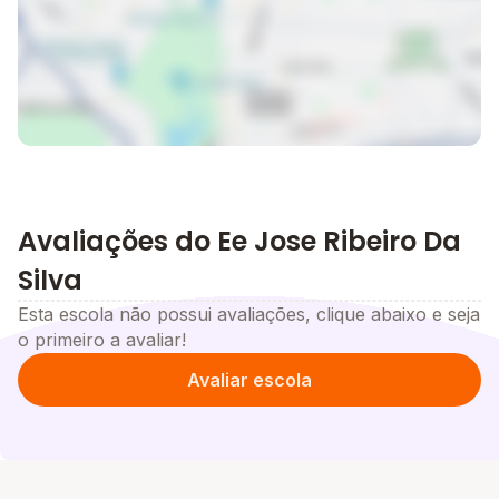
Avaliações do Ee Jose Ribeiro Da
Silva
Esta escola não possui avaliações, clique abaixo e seja
o primeiro a avaliar!
Avaliar escola