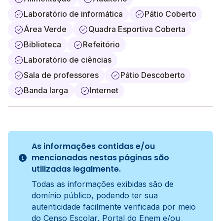
Laboratório de informática
Pátio Coberto
Área Verde
Quadra Esportiva Coberta
Biblioteca
Refeitório
Laboratório de ciências
Sala de professores
Pátio Descoberto
Banda larga
Internet
As informações contidas e/ou
mencionadas nestas páginas são
utilizadas legalmente.
Todas as informações exibidas são de
domínio público, podendo ter sua
autenticidade facilmente verificada por meio
do Censo Escolar, Portal do Enem e/ou