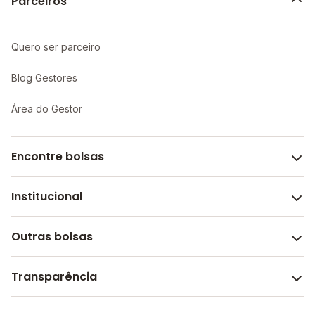
Parceiros
Quero ser parceiro
Blog Gestores
Área do Gestor
Encontre bolsas
Institucional
Melhores escolas de São Paulo
Escolas por cidade e bairro
Outras bolsas
Sobre o Melhor Escola
Bolsas de estudo em escolas
Revista Melhor Escola
Transparência
Faculdades e universidades
Trabalhe conosco
Escolas de inglês