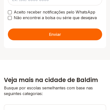
Aceito receber notificações pelo WhatsApp
Não encontrei a bolsa ou série que desejava
Enviar
Veja mais na cidade de Baldim
Busque por escolas semelhantes com base nas
seguintes categorias: