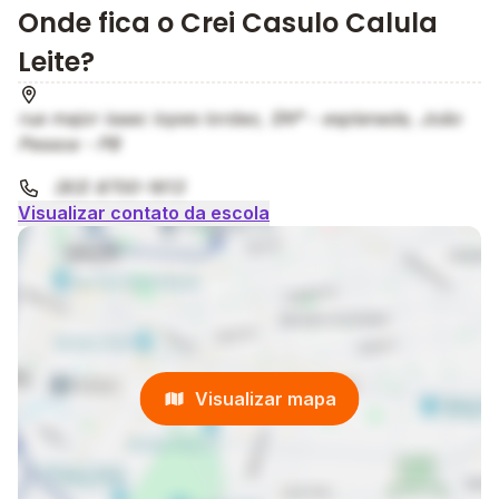
Onde fica o Crei Casulo Calula
Leite?
rua major isaac lopes lordao, SNº - esplanada, João
Pessoa - PB
(83) 8700-1613
Visualizar contato da escola
Visualizar mapa