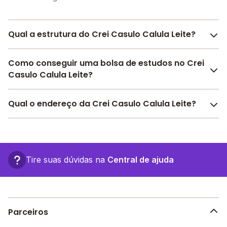
Qual a estrutura do Crei Casulo Calula Leite?
O Crei Casulo Calula Leite oferece toda a estrutura
Como conseguir uma bolsa de estudos no Crei
necessária para o conforto e desenvolvimento
Casulo Calula Leite?
educacional dos seus alunos, contendo: Alimentação,
Área Verde, Parquinho, Sala de leitura, Refeitório,
Pesquise bolsas disponíveis no Melhor Escola e
Qual o endereço da Crei Casulo Calula Leite?
Sala de professores, Pátio Descoberto, Banda larga,
encontre o melhor desconto para você.
Internet, entre outras estruturas.
O Crei Casulo Calula Leite fica em: rua major isaac
lopes lordao, SNº - João Pessoa - PB.
Tire suas dúvidas na
Central de ajuda
Parceiros