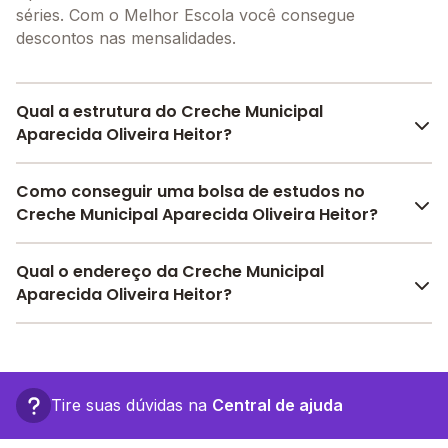
séries. Com o Melhor Escola você consegue
descontos nas mensalidades.
Qual a estrutura do Creche Municipal
Aparecida Oliveira Heitor?
O Creche Municipal Aparecida Oliveira Heitor oferece
Como conseguir uma bolsa de estudos no
toda a estrutura necessária para o conforto e
Creche Municipal Aparecida Oliveira Heitor?
desenvolvimento educacional dos seus alunos,
contendo: Alimentação, Área Verde, Parquinho, Sala
Pesquise bolsas disponíveis no Melhor Escola e
Qual o endereço da Creche Municipal
de leitura, Refeitório, Pátio Descoberto, Internet, entre
encontre o melhor desconto para você.
Aparecida Oliveira Heitor?
outras estruturas.
O Creche Municipal Aparecida Oliveira Heitor fica em:
rua hilda garcia c rua rosa heitor qd. 04 lt. 13, -
Inhumas - GO.
Tire suas dúvidas na
Central de ajuda