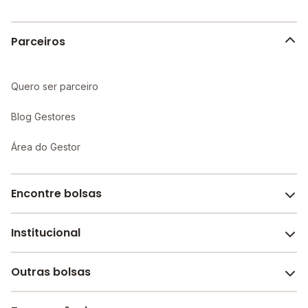
Parceiros
Quero ser parceiro
Blog Gestores
Área do Gestor
Encontre bolsas
Institucional
Melhores escolas de São Paulo
Escolas por cidade e bairro
Outras bolsas
Sobre o Melhor Escola
Bolsas de estudo em escolas
Revista Melhor Escola