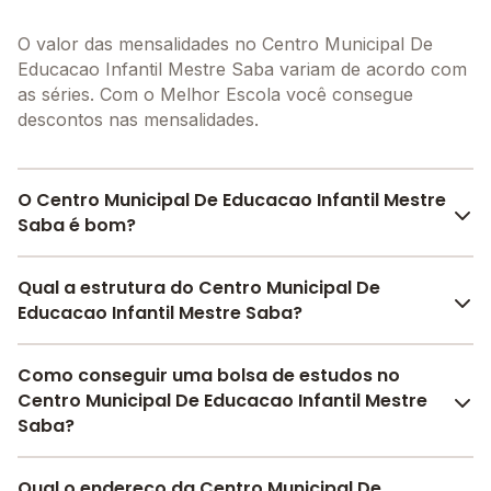
O valor das mensalidades no Centro Municipal De
Educacao Infantil Mestre Saba variam de acordo com
as séries. Com o Melhor Escola você consegue
descontos nas mensalidades.
O Centro Municipal De Educacao Infantil Mestre
Saba é bom?
O Centro Municipal De Educacao Infantil Mestre Saba
Qual a estrutura do Centro Municipal De
é bem avaliado por pais, alunos e funcionários da
Educacao Infantil Mestre Saba?
escola, com uma
avaliação média de 4.3
, que reflete
o preparo e qualidade de ensino da instituição.
O Centro Municipal De Educacao Infantil Mestre Saba
Como conseguir uma bolsa de estudos no
A escola recebeu avaliação de
4.0
em
participação
oferece toda a estrutura necessária para o conforto e
Centro Municipal De Educacao Infantil Mestre
da comunidade
,
4.0
em
estrutura física
,
4.0
em
desenvolvimento educacional dos seus alunos,
Saba?
desenvolvimento socioemocional
e
5.0
em
contendo: Alimentação, Pátio Coberto, Área Verde,
motivação dos estudantes
.
Parquinho, Sala de leitura, Refeitório, Sala de
Pesquise bolsas disponíveis no Melhor Escola e
Confira aqui
Qual o endereço da Centro Municipal De
as avaliações feitas por alunos, pais e