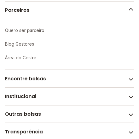
Parceiros
Quero ser parceiro
Blog Gestores
Área do Gestor
Encontre bolsas
Institucional
Melhores escolas de São Paulo
Escolas por cidade e bairro
Outras bolsas
Sobre o Melhor Escola
Bolsas de estudo em escolas
Revista Melhor Escola
Transparência
Faculdades e universidades