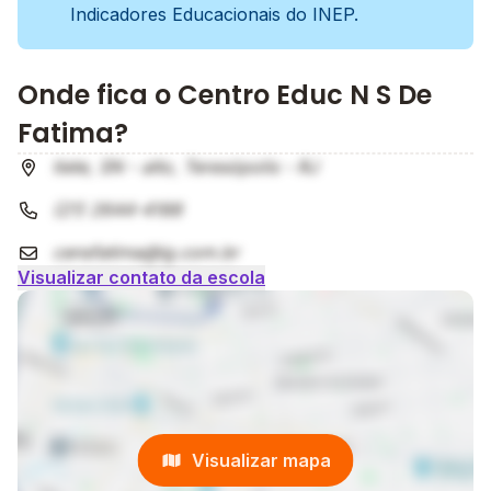
Indicadores Educacionais do INEP.
Onde fica o Centro Educ N S De
Fatima?
tiete, SN - alto, Teresópolis - RJ
(21) 2644-4188
censfatima@ig.com.br
Visualizar contato da escola
Visualizar mapa