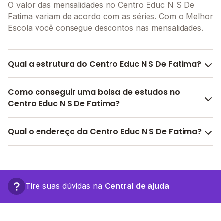
O valor das mensalidades no Centro Educ N S De
Fatima variam de acordo com as séries. Com o Melhor
Escola você consegue descontos nas mensalidades.
Qual a estrutura do Centro Educ N S De Fatima?
O Centro Educ N S De Fatima oferece toda a
Como conseguir uma bolsa de estudos no
estrutura necessária para o conforto e
Centro Educ N S De Fatima?
desenvolvimento educacional dos seus alunos,
contendo: Alimentação, Laboratório de informática,
Pesquise bolsas disponíveis no Melhor Escola e
Qual o endereço da Centro Educ N S De Fatima?
Biblioteca, Quadra Esportiva Descoberta, Refeitório,
encontre o melhor desconto para você.
Laboratório de ciências, Sala de professores, Pátio
O Centro Educ N S De Fatima fica em: tiete, SN -
Descoberto, Banda larga, Internet, entre outras
Teresópolis - RJ.
estruturas.
Tire suas dúvidas na
Central de ajuda