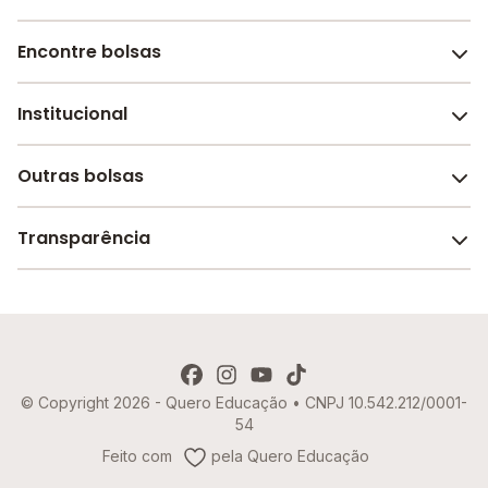
Encontre bolsas
Institucional
Melhores escolas de São Paulo
Escolas por cidade e bairro
Outras bolsas
Sobre o Melhor Escola
Bolsas de estudo em escolas
Revista Melhor Escola
Transparência
Faculdades e universidades
Trabalhe conosco
Escolas de inglês
Termos de uso
Aviso de Privacidade
© Copyright 2026 - Quero Educação • CNPJ 10.542.212/0001-
Política de Cookies
54
Imprensa
Feito com
pela Quero Educação