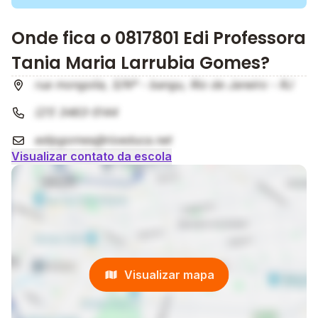
Onde fica o 0817801 Edi Professora
Tania Maria Larrubia Gomes?
rua mongolia, S/Nº - bangu, Rio de Janeiro - RJ
(21) 3463-5144
edipgomes@rioeduca.net
Visualizar contato da escola
Visualizar mapa