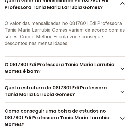
Qual o valor da mensalidade no 0817801 Edi
Professora Tania Maria Larrubia Gomes?
O valor das mensalidades no 0817801 Edi Professora
Tania Maria Larrubia Gomes variam de acordo com as
séries. Com o Melhor Escola você consegue
descontos nas mensalidades.
O 0817801 Edi Professora Tania Maria Larrubia
Gomes é bom?
O 0817801 Edi Professora Tania Maria Larrubia
Qual a estrutura do 0817801 Edi Professora
Gomes é bem avaliado por pais, alunos e funcionários
Tania Maria Larrubia Gomes?
da escola, com uma
avaliação média de 4.6
, que
reflete o preparo e qualidade de ensino da instituição.
O 0817801 Edi Professora Tania Maria Larrubia
Como conseguir uma bolsa de estudos no
A escola recebeu avaliação de
4.6
em
participação
Gomes oferece toda a estrutura necessária para o
0817801 Edi Professora Tania Maria Larrubia
da comunidade
,
4.6
em
estrutura física
,
4.6
em
conforto e desenvolvimento educacional dos seus
Gomes?
desenvolvimento socioemocional
e
4.6
em