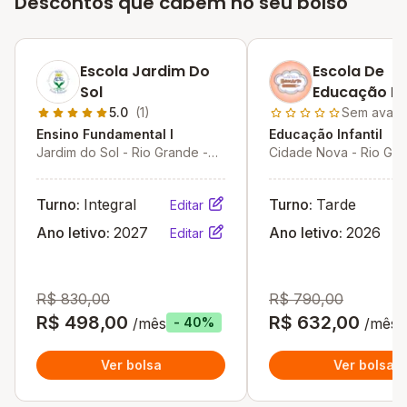
Descontos que cabem no seu bolso
Escola Jardim Do
Escola De
Sol
Educação Inf
Educarte
5.0
(1)
Sem avali
Ensino Fundamental I
Educação Infantil
Jardim do Sol - Rio Grande -
Cidade Nova - Rio Gra
RS
Turno:
Integral
Turno:
Tarde
Editar
Ano letivo:
2027
Ano letivo:
2026
Editar
R$ 830,00
R$ 790,00
R$ 498,00
R$ 632,00
/mês
/mês
- 40%
Ver bolsa
Ver bolsa