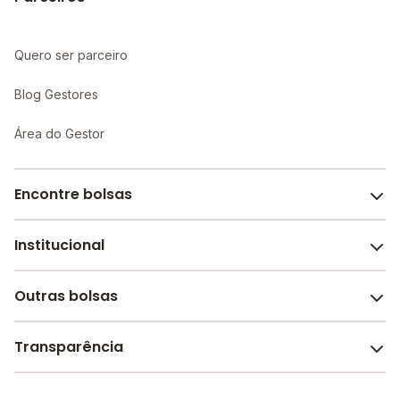
Quero ser parceiro
Blog Gestores
Área do Gestor
Encontre bolsas
Institucional
Melhores escolas de São Paulo
Escolas por cidade e bairro
Outras bolsas
Sobre o Melhor Escola
Bolsas de estudo em escolas
Revista Melhor Escola
Transparência
Faculdades e universidades
Trabalhe conosco
Escolas de inglês