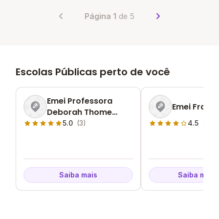
Página 1
de 5
Escolas Públicas perto de você
Emei Professora
Emei Frate
Deborah Thome
Sayao
5.0
(3)
4.5
(1)
Saiba mais
Saiba mais