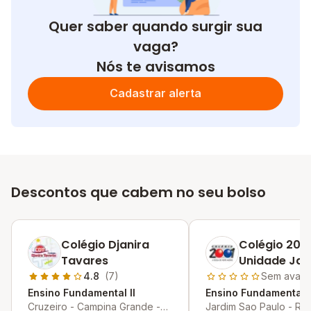
Quer saber quando surgir sua
vaga?
Nós te avisamos
Cadastrar alerta
Descontos que cabem no seu bolso
Colégio Djanira
Colégio 2001
Tavares
Unidade Jar
São Paulo
4.8
(7)
Sem avali
Ensino Fundamental II
Ensino Fundamental I
Cruzeiro - Campina Grande -
Jardim Sao Paulo - Rec