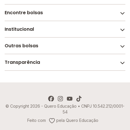
Encontre bolsas
Institucional
Melhores escolas de São Paulo
Escolas por cidade e bairro
Outras bolsas
Sobre o Melhor Escola
Bolsas de estudo em escolas
Revista Melhor Escola
Transparência
Faculdades e universidades
Trabalhe conosco
Escolas de inglês
Termos de uso
Aviso de Privacidade
© Copyright 2026 - Quero Educação • CNPJ 10.542.212/0001-
Política de Cookies
54
Imprensa
Feito com
pela Quero Educação