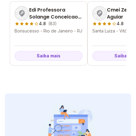
Edi Professora
Cmei Zelia 
Solange Conceicao
Aguiar
Tricarico
4.8
(83)
4.8
(27)
Bonsucesso - Rio de Janeiro - RJ
Santa Luiza - Vitória -
Saiba mais
Saiba mai