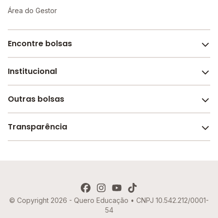
Área do Gestor
Encontre bolsas
Institucional
Melhores escolas de São Paulo
Escolas por cidade e bairro
Outras bolsas
Sobre o Melhor Escola
Bolsas de estudo em escolas
Revista Melhor Escola
Transparência
Faculdades e universidades
Trabalhe conosco
Escolas de inglês
Termos de uso
Aviso de Privacidade
© Copyright 2026 - Quero Educação • CNPJ 10.542.212/0001-
Política de Cookies
54