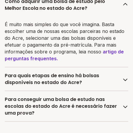
Como adquirir uma bolsa de estudo pelo
Melhor Escola no estado do Acre?
É muito mais simples do que você imagina. Basta
escolher uma de nossas escolas parceiras no estado
do Acre, selecionar uma das bolsas disponíveis e
efetuar o pagamento da pré-matrícula. Para mais
informações sobre o programa, leia nosso
artigo de
perguntas frequentes.
Para quais etapas de ensino há bolsas
disponíveis no estado do Acre?
No estado do Acre, temos bolsas de estudo para
Para conseguir uma bolsa de estudo nas
Educação Infantil, Ensino Fundamental I, Ensino
escolas do estado do Acre é necessário fazer
Fundamental II e Ensino Médio.
uma prova?
Não! As bolsas não necessitam de prova. Basta