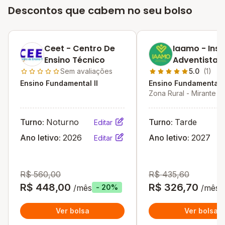
Descontos que cabem no seu bolso
Ceet - Centro De
Iaamo - Inst
Ensino Técnico
Adventista 
Amazonia
Sem avaliações
5.0
(1)
Ocidental
Ensino Fundamental II
Ensino Fundamental I
Zona Rural - Mirante d
RO
Turno:
Noturno
Turno:
Tarde
Editar
Ano letivo:
2026
Ano letivo:
2027
Editar
R$ 560,00
R$ 435,60
R$ 448,00
R$ 326,70
/mês
/mês
- 20%
Ver bolsa
Ver bolsa