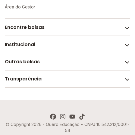
Área do Gestor
Encontre bolsas
Institucional
Melhores escolas de São Paulo
Escolas por cidade e bairro
Outras bolsas
Sobre o Melhor Escola
Bolsas de estudo em escolas
Revista Melhor Escola
Transparência
Faculdades e universidades
Trabalhe conosco
Escolas de inglês
Termos de uso
Aviso de Privacidade
© Copyright 2026 - Quero Educação • CNPJ 10.542.212/0001-
Política de Cookies
54