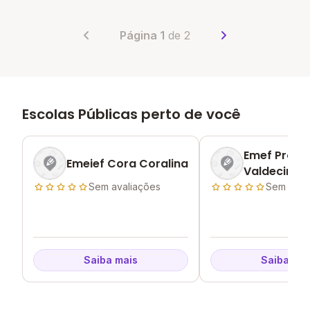
Página 1
de 2
Escolas Públicas perto de você
Emef Profe
Emeief Cora Coralina
Valdecir Sga
Sem avaliações
Sem aval
Saiba mais
Saiba mai