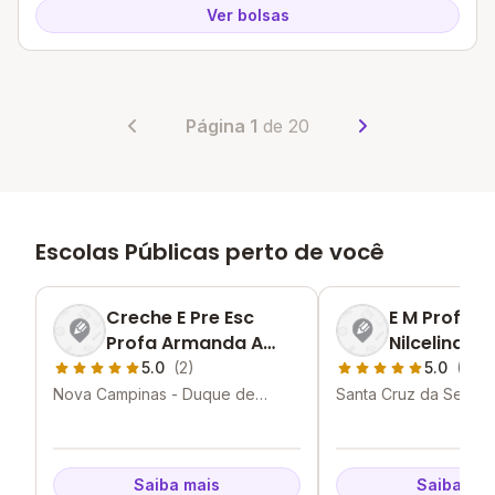
Ver bolsas
Página 1
de 20
Escolas Públicas perto de você
Creche E Pre Esc
E M Profess
Profa Armanda A
Nilcelina D
Alberto
Ferreira
5.0
(2)
5.0
(2)
Nova Campinas - Duque de
Santa Cruz da Serra 
Caxias - RJ
Caxias - RJ
Saiba mais
Saiba mai