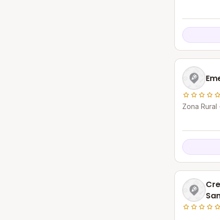
Eme
Zona Rural 
Cre
San