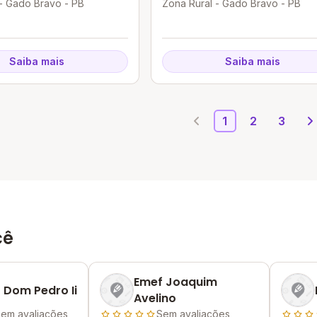
- Gado Bravo - PB
Zona Rural - Gado Bravo - PB
Saiba mais
Saiba mais
1
2
3
cê
Emef Joaquim
 Dom Pedro Ii
Avelino
em avaliações
Sem avaliações