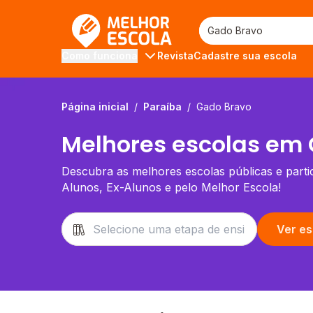
Melhor Escola
Revista
Cadastre sua escola
Como funciona
Página inicial
/
Paraíba
/
Gado Bravo
Melhores escolas em 
Descubra as melhores escolas públicas e partic
Alunos, Ex-Alunos e pelo Melhor Escola!
Ver es