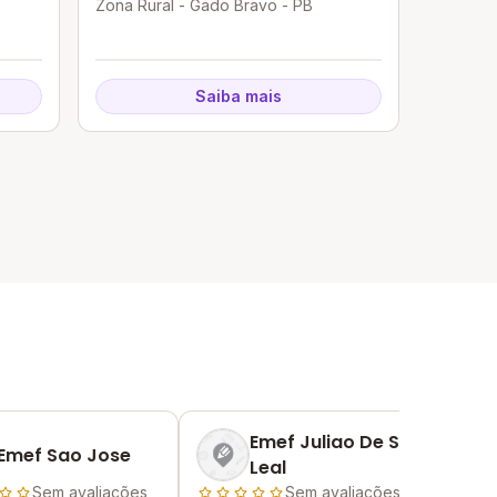
Zona Rural - Gado Bravo - PB
Saiba mais
Emef Juliao De Souza
Emef Sao Jose
Leal
Sem avaliações
Sem avaliações