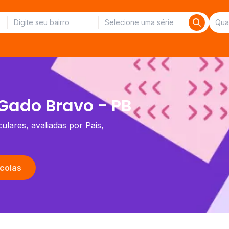
Gado Bravo - PB
ulares, avaliadas por Pais,
colas