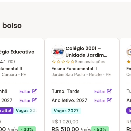
 bolso
Colégio 2001 –
égio Educativo
Unidade Jardim
São Paulo
4.1
(10)
Sem avaliações
damental II
Ensino Fundamental II
En
 - Caruaru - PE
Jardim Sao Paulo - Recife - PE
Ce
Gu
nhã
Turno:
Tarde
T
Editar
Editar
:
2027
Ano letivo:
2027
An
Editar
Editar
 alta!
Vagas 2027
I
Vagas 2027
0
R$ 1.020,00
R
00
R$ 510,00
R
/mês
/mês
- 30%
- 50%