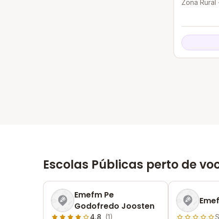
Zona Rural 
Escolas Públicas perto de vo
Emefm Pe
Emef
Godofredo Joosten
4.8
(1)
S