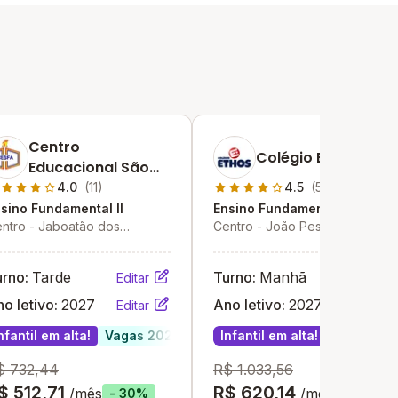
Centro
Colégio Ethos
Educacional São
Francisco De Assis
4.0
(11)
4.5
(58)
sino Fundamental II
Ensino Fundamental II
ntro - Jaboatão dos
Centro - João Pessoa - PB
ararapes - PE
urno:
Tarde
Turno:
Manhã
Editar
Editar
o letivo:
2027
Ano letivo:
2027
Editar
Editar
nfantil em alta!
Vagas 2027
Infantil em alta!
Vagas 20
$ 732,44
R$ 1.033,56
$ 512,71
R$ 620,14
/mês
/mês
- 30%
- 40%