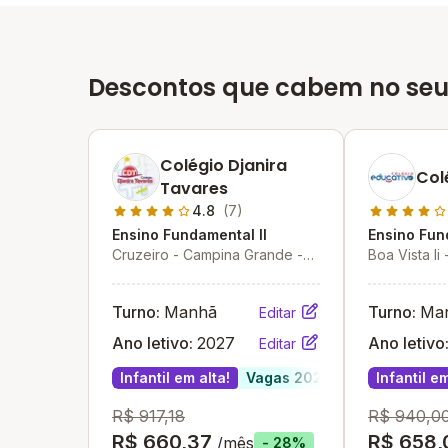
Descontos que cabem no seu
Colégio Djanira
Col
Tavares
4.8
(7)
Ensino Fundamental II
Ensino Fun
Cruzeiro - Campina Grande -
Boa Vista Ii
PB
Turno:
Manhã
Turno:
Ma
Editar
Ano letivo:
2027
Ano letivo
Editar
Infantil em alta!
Vagas 2027
Infantil em
R$ 917,18
R$ 940,0
R$ 660,37
R$ 658,
/mês
- 28%