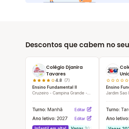
Descontos que cabem no seu
Colégio Djanira
Col
Tavares
Uni
São
4.8
(7)
Ensino Fundamental II
Ensino Fun
Cruzeiro - Campina Grande -
Jardim Sao 
PB
Turno:
Manhã
Turno:
Tar
Editar
Ano letivo:
2027
Ano letivo
Editar
Infantil em alta!
Vagas 2027
Vagas 20