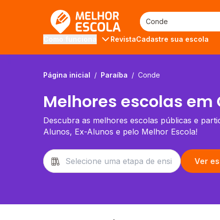
Melhor Escola
Revista
Cadastre sua escola
Como funciona
Página inicial
/
Paraíba
/
Conde
Melhores escolas em 
Descubra as melhores escolas públicas e partic
Alunos, Ex-Alunos e pelo Melhor Escola!
Ver es