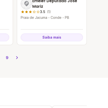
Emeief Deputado Jose
Mariz
3.5
(1)
Praia de Jacuma - Conde - PB
Saiba mais
9