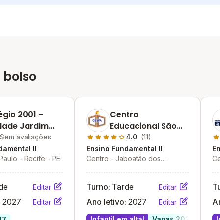
 bolso
égio 2001 –
Centro
dade Jardim
Educacional São
 Paulo
Francisco De Assis
Sem avaliações
4.0
(11)
damental II
Ensino Fundamental II
En
Paulo - Recife - PE
Centro - Jaboatão dos
Ce
Guararapes - PE
de
Turno:
Tarde
T
Editar
Editar
:
2027
Ano letivo:
2027
An
Editar
Editar
Infantil em alta!
Vagas 2027
I
27