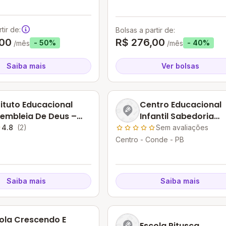
BA
tir de:
Bolsas a partir de:
,00
R$ 276,00
- 50%
- 40%
/mês
/mês
Saiba mais
Ver bolsas
tituto Educacional
Centro Educacional
embleia De Deus –
Infantil Sabedoria
d
Crianca
4.8
(2)
Sem avaliações
Centro - Conde - PB
Saiba mais
Saiba mais
ola Crescendo E
Escola Pitusca