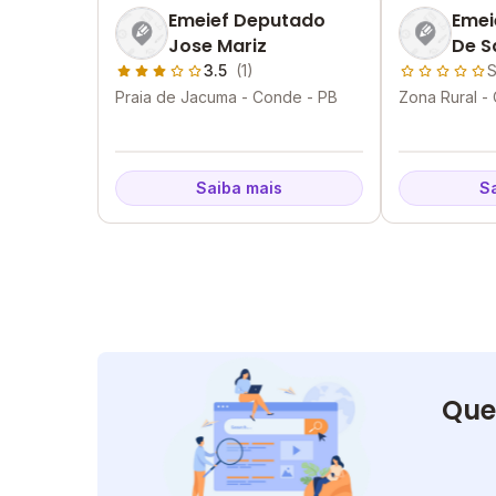
Emeief Deputado
Emei
Jose Mariz
De S
3.5
(1)
S
Praia de Jacuma - Conde - PB
Zona Rural -
Saiba mais
S
Que