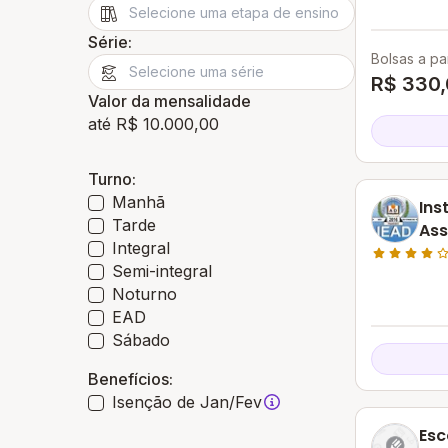
Conde - BA
Série:
Bolsas a par
R$ 330
Valor da mensalidade
até R$ 10.000,00
Turno:
Manhã
Ins
Tarde
Ass
Integral
Iea
Semi-integral
Noturno
EAD
Sábado
Benefícios:
Isenção de Jan/Fev
Esc