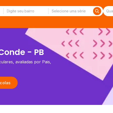
Conde - PB
ulares, avaliadas por Pais,
colas