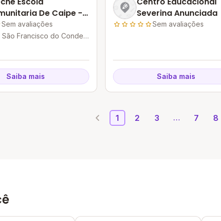
che Escola
Centro Educacional
unitaria De Caipe -
Severina Anunciada
cc
Sem avaliações
Sem avaliações
- São Francisco do Conde -
Saiba mais
Saiba mais
1
2
3
7
8
cê