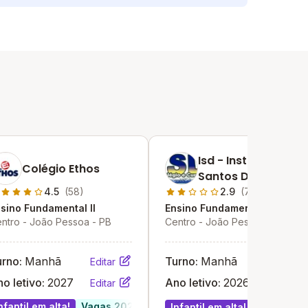
Isd - Instituto
Colégio Ethos
Santos Dumont
4.5
(58)
2.9
(7)
sino Fundamental II
Ensino Fundamental II
ntro - João Pessoa - PB
Centro - João Pessoa - PB
urno:
Manhã
Turno:
Manhã
Editar
Editar
o letivo:
2027
Ano letivo:
2026
Editar
Editar
nfantil em alta!
Vagas 2027
Infantil em alta!