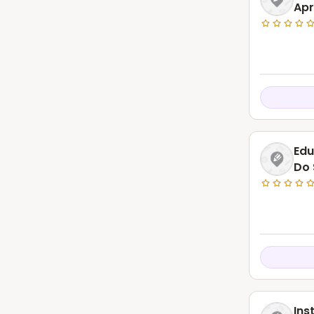
Ap
Edu
Do 
Ins