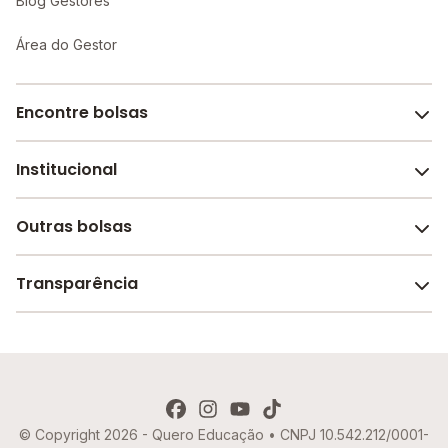
Blog Gestores
Área do Gestor
Encontre bolsas
Institucional
Melhores escolas de São Paulo
Escolas por cidade e bairro
Outras bolsas
Sobre o Melhor Escola
Bolsas de estudo em escolas
Revista Melhor Escola
Transparência
Faculdades e universidades
Trabalhe conosco
Escolas de inglês
Termos de uso
Aviso de Privacidade
© Copyright 2026 - Quero Educação • CNPJ 10.542.212/0001-
Política de Cookies