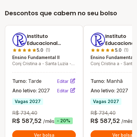
Descontos que cabem no seu bolso
Instituto
Instituto
Educacional
Educacional
Racional
Racional
5.0
(1)
5.0
(1)
Ensino Fundamental II
Ensino Fundamental I
Conj Cristina a - Santa Luzia -
Conj Cristina a - Santa 
MG
MG
Turno:
Tarde
Turno:
Manhã
Editar
Ano letivo:
2027
Ano letivo:
2027
Editar
Vagas 2027
Vagas 2027
R$ 734,40
R$ 734,40
R$ 587,52
R$ 587,52
/mês
/mês
- 20%
Ver bolsa
Ver bolsa