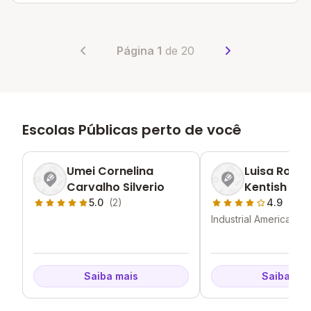
Página 1
de 20
Escolas Públicas perto de você
Umei Cornelina
Luisa Rosali
Carvalho Silverio
Kentish
5.0
(2)
4.9
(2)
Industrial Americano -
- MG
Saiba mais
Saiba mai