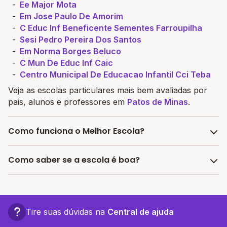
Ee Major Mota
Em Jose Paulo De Amorim
C Educ Inf Beneficente Sementes Farroupilha
Sesi Pedro Pereira Dos Santos
Em Norma Borges Beluco
C Mun De Educ Inf Caic
Centro Municipal De Educacao Infantil Cci Teba
Veja as escolas particulares mais bem avaliadas por
pais, alunos e professores em
Patos de Minas
.
Como funciona o Melhor Escola?
O site Melhor Escola é o maior buscador de escolas
Como saber se a escola é boa?
no Brasil. Possuímos todas as informações a serem
analisadas pelos responsáveis na hora de escolher
Para saber se uma escola é boa considere diversos
uma instituição de ensino básico. Além disso, com o
fatores. Avalie a reputação da instituição por meio de
intuito de facilitar o acesso à educação particular,
pesquisas, depoimentos de pais e alunos. Observe as
Tire suas dúvidas na
Central de ajuda
criamos o Programa de Bolsa Melhor Escola.
instalações e recursos disponíveis, como laboratórios,