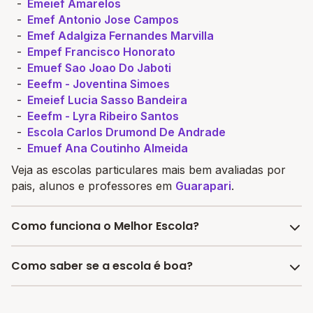
Emeief Amarelos
Emef Antonio Jose Campos
Emef Adalgiza Fernandes Marvilla
Empef Francisco Honorato
Emuef Sao Joao Do Jaboti
Eeefm - Joventina Simoes
Emeief Lucia Sasso Bandeira
Eeefm - Lyra Ribeiro Santos
Escola Carlos Drumond De Andrade
Emuef Ana Coutinho Almeida
Veja as escolas particulares mais bem avaliadas por
pais, alunos e professores em
Guarapari
.
Como funciona o Melhor Escola?
O site Melhor Escola é o maior buscador de escolas
Como saber se a escola é boa?
no Brasil. Possuímos todas as informações a serem
analisadas pelos responsáveis na hora de escolher
Para saber se uma escola é boa considere diversos
uma instituição de ensino básico. Além disso, com o