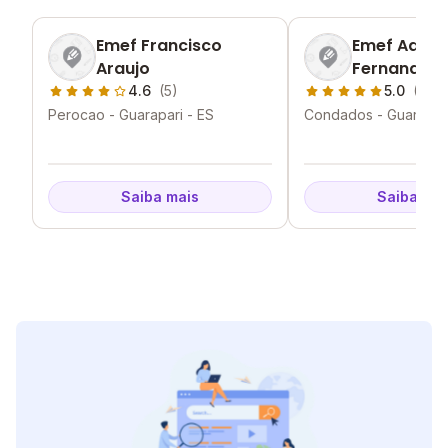
Emef Francisco
Emef Adalg
Araujo
Fernandes M
4.6
(5)
5.0
(1)
Perocao - Guarapari - ES
Condados - Guarapari
Saiba mais
Saiba mai