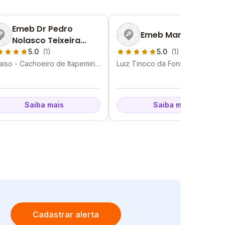
Emeb Dr Pedro
Emeb Maria Siloti
Nolasco Teixeira
Rezende
5.0
(1)
5.0
(1)
aiso - Cachoeiro de Itapemirim
Luiz Tinoco da Fonseca -
S
Cachoeiro de Itapemirim - ES
Saiba mais
Saiba mais
Cadastrar alerta