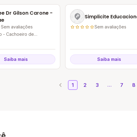
e Dr Gilson Carone -
Simplicite Educacion
ae
Sem avaliações
Sem avaliações
o - Cachoeiro de
- ES
Saiba mais
Saiba mais
1
2
3
7
8
cê