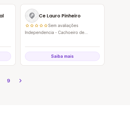
al
Ce Lauro Pinheiro
Sem avaliações
Independencia - Cachoeiro de
Itapemirim - ES
Saiba mais
9