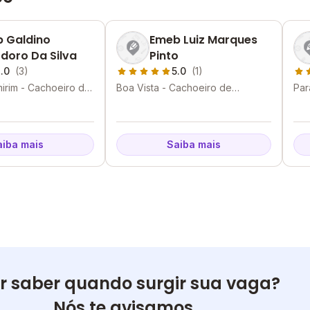
 Galdino
Emeb Luiz Marques
doro Da Silva
Pinto
.0
(3)
5.0
(1)
mirim - Cachoeiro de
Boa Vista - Cachoeiro de
Par
ES
Itapemirim - ES
- E
aiba mais
Saiba mais
r saber quando surgir sua vaga?
Nós te avisamos