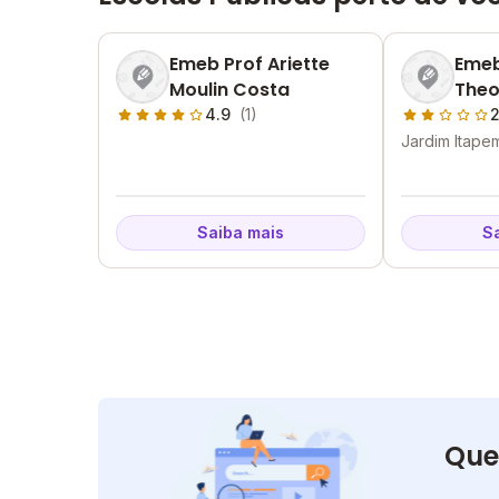
Emeb Prof Ariette
Emeb
Moulin Costa
Theo
4.9
(1)
2
Jardim Itape
Itapemirim - 
Saiba mais
S
Que