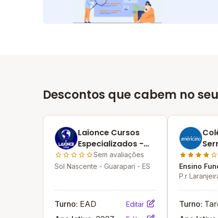
Descontos que cabem no seu
Laionce Cursos
Col
Especializados -
Ser
Guarapari
Sem avaliações
Sol Nascente - Guarapari - ES
Ensino Fun
P.r Laranjei
Turno:
EAD
Turno:
Tar
Editar