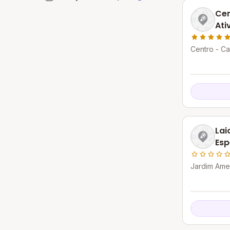
Cen
Ati
Ra
Centro - Ca
Lai
Esp
Cac
Jardim Ame
Itapemirim 