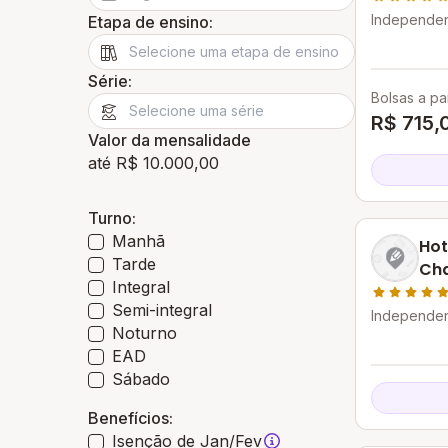
Independen
Etapa de ensino:
Itapemirim 
Série:
Bolsas a par
R$ 715,
Valor da mensalidade
até R$ 10.000,00
Turno:
Manhã
Hot
Tarde
Cha
Integral
Uni
Semi-integral
Independen
Noturno
Itapemirim 
EAD
Sábado
Benefícios:
Isenção de Jan/Fev