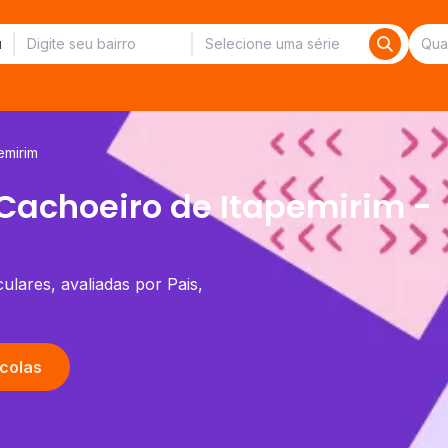
emirim
Cachoeiro de Itapemirim -
ulares, avaliadas por Pais,
colas