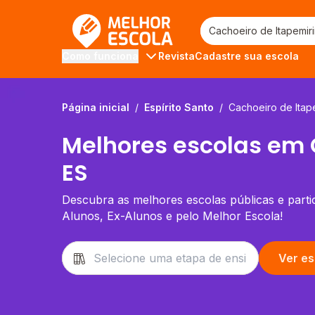
Melhor Escola
Revista
Cadastre sua escola
Como funciona
Página inicial
/
Espírito Santo
/
Cachoeiro de Itap
Melhores escolas em 
ES
Descubra as melhores escolas públicas e partic
Alunos, Ex-Alunos e pelo Melhor Escola!
Ver es