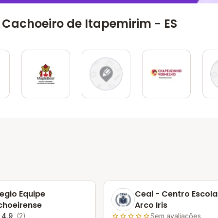
Cachoeiro de Itapemirim - ES
egio Equipe
Ceai - Centro Escola
hoeirense
Arco Iris
4.9
(2)
Sem avaliações