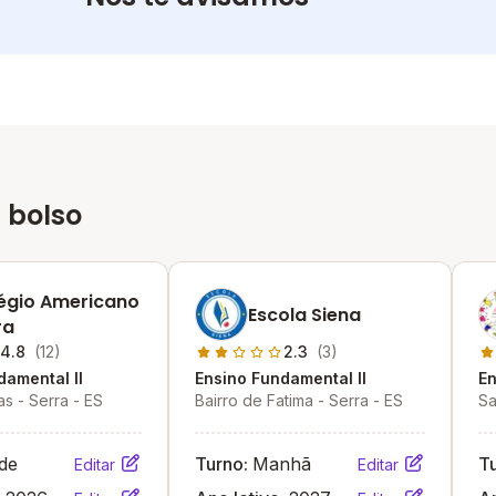
 bolso
égio Americano
Escola Siena
ra
4.8
(12)
2.3
(3)
damental II
Ensino Fundamental II
En
ras - Serra - ES
Bairro de Fatima - Serra - ES
Sa
de
Turno:
Manhã
T
Editar
Editar