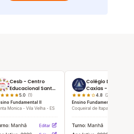
Cesb - Centro
Colégio Duque De
Educacional Santa
Caxias - Cdc
Barbara
5.0
(1)
4.8
(20)
sino Fundamental II
Ensino Fundamental II
nta Monica - Vila Velha - ES
Coqueiral de Itaparica - Vila
Velha - ES
urno:
Manhã
Turno:
Manhã
Editar
Editar