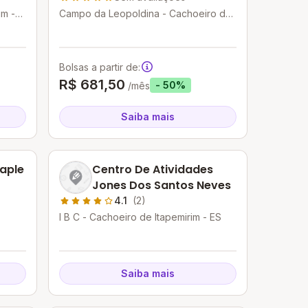
im -
Campo da Leopoldina - Cachoeiro de
Itapemirim - ES
Bolsas a partir de:
R$ 681,50
- 50%
/mês
Saiba mais
aple
Centro De Atividades
Jones Dos Santos Neves
4.1
(2)
I B C - Cachoeiro de Itapemirim - ES
Saiba mais