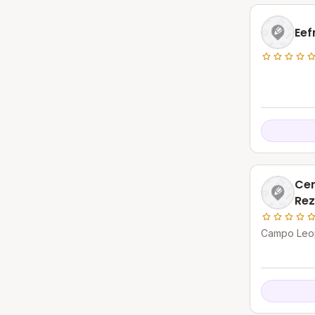
Eef
Cen
Rez
Campo Leop
Itapemirim 