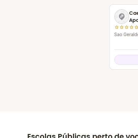
Cae
Ap
Sao Gerald
Itapemirim 
Escolas Públicas perto de vo