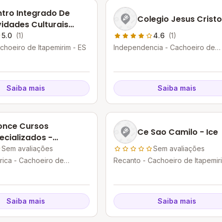
tro Integrado De
Colegio Jesus Cristo
vidades Culturais
ymundo Andrade
5.0
(1)
4.6
(1)
choeiro de Itapemirim - ES
Independencia - Cachoeiro de
Itapemirim - ES
Saiba mais
Saiba mais
once Cursos
Ce Sao Camilo - Ice
ecializados -
hoeiro De Itapemirim
Sem avaliações
Sem avaliações
rica - Cachoeiro de
Recanto - Cachoeiro de Itapemir
- ES
ES
Saiba mais
Saiba mais