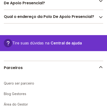
De Apoio Presencial?
Pesquise bolsas disponíveis no Melhor Escola e
Qual o endereço da Polo De Apoio Presencial?
encontre o melhor desconto para você.
O Polo De Apoio Presencial fica em: , - Arinos - MG.
Tire suas dúvidas na
Central de ajuda
Parceiros
Quero ser parceiro
Blog Gestores
Área do Gestor