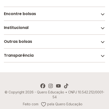
Encontre bolsas
Institucional
Melhores escolas de São Paulo
Escolas por cidade e bairro
Outras bolsas
Sobre o Melhor Escola
Bolsas de estudo em escolas
Revista Melhor Escola
Transparência
Faculdades e universidades
Trabalhe conosco
Escolas de inglês
Termos de uso
Aviso de Privacidade
© Copyright 2026 - Quero Educação • CNPJ 10.542.212/0001-
Política de Cookies
54
Imprensa
Feito com
pela Quero Educação