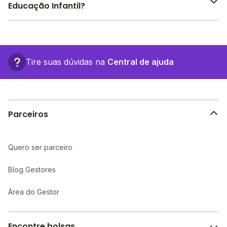
encontre o melhor desconto para você.
Confira aqui
Educação Infantil?
as avaliações feitas por alunos, pais e
Descoberto, Lixo reciclável, entre outras estruturas.
funcionários da escola.
O Poiese - Berçário E Educação Infantil fica em: Av.
Barão do Rio Branco, 929 - São José dos Campos -
SP.
Tire suas dúvidas na
Central de ajuda
Parceiros
Quero ser parceiro
Blog Gestores
Área do Gestor
Encontre bolsas