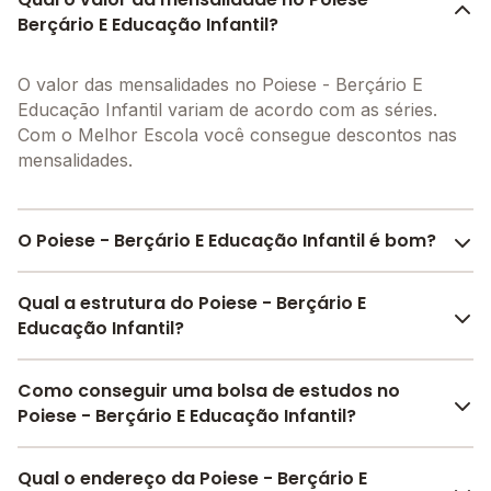
Berçário E Educação Infantil?
O valor das mensalidades no Poiese - Berçário E
Educação Infantil variam de acordo com as séries.
Com o Melhor Escola você consegue descontos nas
mensalidades.
O Poiese - Berçário E Educação Infantil é bom?
O Poiese - Berçário E Educação Infantil é bem
Qual a estrutura do Poiese - Berçário E
avaliado por pais, alunos e funcionários da escola,
Educação Infantil?
com uma
avaliação média de 4.5
, que reflete o
preparo e qualidade de ensino da instituição.
O Poiese - Berçário E Educação Infantil oferece toda
Como conseguir uma bolsa de estudos no
A escola recebeu avaliação de
4.5
em
participação
a estrutura necessária para o conforto e
Poiese - Berçário E Educação Infantil?
da comunidade
,
4.5
em
estrutura física
,
4.5
em
desenvolvimento educacional dos seus alunos,
desenvolvimento socioemocional
e
4.5
em
contendo: Alimentação, Berçário, Parquinho, Sala de
Pesquise bolsas disponíveis no Melhor Escola e
motivação dos estudantes
Qual o endereço da Poiese - Berçário E
.
leitura, Refeitório, Sala de professores, Pátio