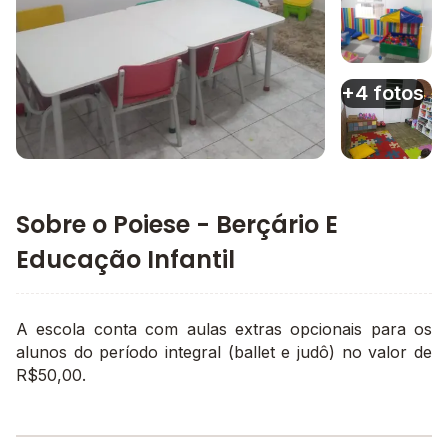
Imagem 3
+4 fotos
Imagem principal da galeria
Imagem 4
Sobre o Poiese - Berçário E
Educação Infantil
A escola conta com aulas extras opcionais para os
alunos do período integral (ballet e judô) no valor de
R$50,00.