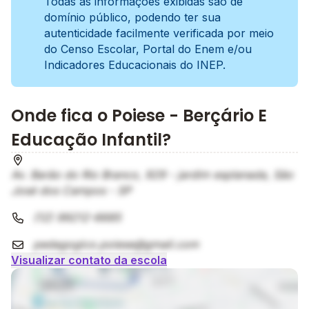
Todas as informações exibidas são de
domínio público, podendo ter sua
autenticidade facilmente verificada por meio
do Censo Escolar, Portal do Enem e/ou
Indicadores Educacionais do INEP.
Onde fica o Poiese - Berçário E
Educação Infantil?
Av. Barão do Rio Branco, 929 - jardim esplanada, São
José dos Campos - SP
(12) 99212-6685
pedagogico.poiese@gmail.com
Visualizar contato da escola