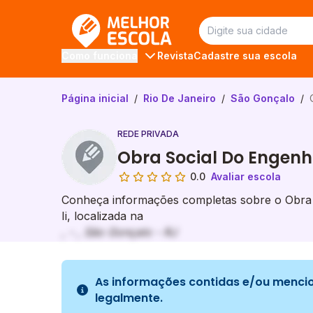
Melhor Escola
Revista
Cadastre sua escola
Como funciona
Página inicial
/
Rio De Janeiro
/
São Gonçalo
/
REDE PRIVADA
Obra Social Do Engenh
0.0
Avaliar escola
Conheça informações completas sobre o Obra
Ii, localizada na
, - , São Gonçalo - RJ
As informações contidas e/ou mencio
legalmente.