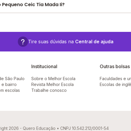
e encontre o melhor desconto para você.
 Pequeno Ceic Tia Mada Ii?
a Ii fica em: , - São Gonçalo - RJ.
Tire suas dúvidas na
Central de ajuda
Institucional
Outras bolsas
de São Paulo
Sobre o Melhor Escola
Faculdades e u
 e bairro
Revista Melhor Escola
Escolas de ingl
em escolas
Trabalhe conosco
ight 2026 - Quero Educação • CNPJ 10.542.212/0001-54