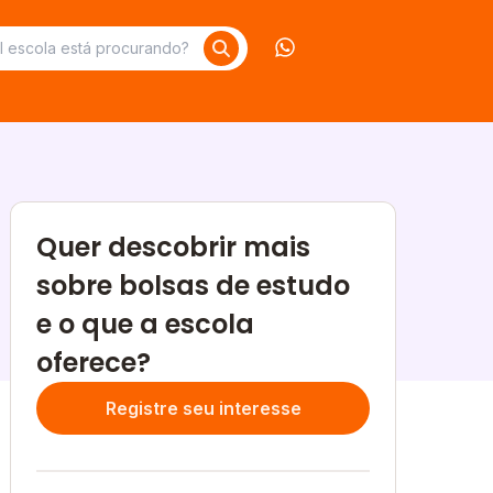
Contate-nos no What
Quer descobrir mais
sobre bolsas de estudo
e o que a escola
oferece?
Registre seu interesse