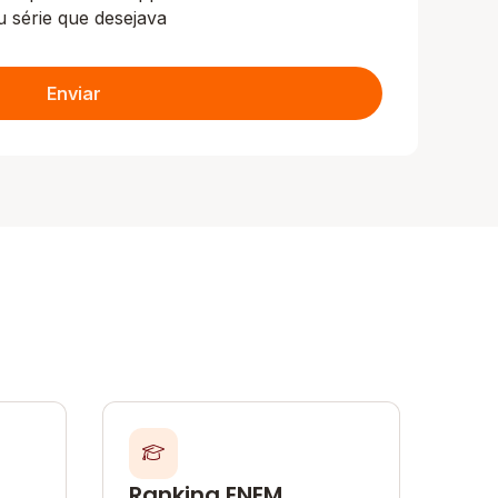
u série que desejava
Enviar
Ranking ENEM