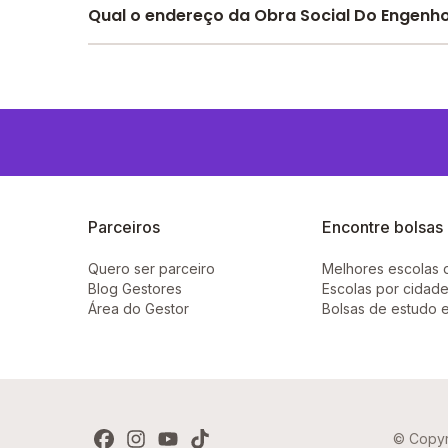
Pesquise bolsas disponíveis no Melhor Escola 
Qual o endereço da Obra Social Do Engenho
O Obra Social Do Engenho Pequeno Ceic Tia Mad
Parceiros
Encontre bolsas
Quero ser parceiro
Melhores escolas 
Blog Gestores
Escolas por cidade
Área do Gestor
Bolsas de estudo 
© Copyr