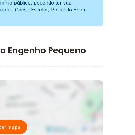
mínio público, podendo ter sua
meio do Censo Escolar, Portal do Enem
 Do Engenho Pequeno
izar mapa