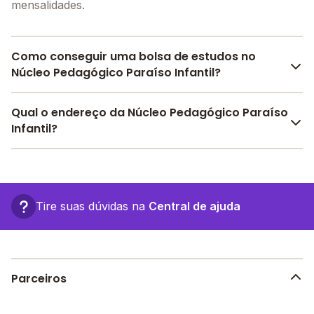
mensalidades.
Como conseguir uma bolsa de estudos no
Núcleo Pedagógico Paraíso Infantil?
Pesquise bolsas disponíveis no Melhor Escola e
Qual o endereço da Núcleo Pedagógico Paraíso
encontre o melhor desconto para você.
Infantil?
O Núcleo Pedagógico Paraíso Infantil fica em: rua
duartina, 1095 - Sabará - MG.
Tire suas dúvidas na
Central de ajuda
Parceiros