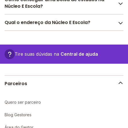
Núcleo E Escola?
O Melhor Escola oferece descontos para a Núcleo E
Qual o endereço da Núcleo E Escola?
Escola a partir de
R$ 140,00
. Faça sua busca no site e
encontre o melhor desconto para você.
A Núcleo E Escola fica em: Rua Orlando José Ribeiro,
30 - Salvador - BA.
Tire suas dúvidas na
Central de ajuda
Parceiros
Quero ser parceiro
Blog Gestores
Área do Gestor