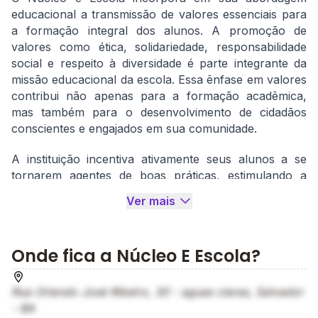
educacional a transmissão de valores essenciais para
a formação integral dos alunos. A promoção de
valores como ética, solidariedade, responsabilidade
social e respeito à diversidade é parte integrante da
missão educacional da escola. Essa ênfase em valores
contribui não apenas para a formação acadêmica,
mas também para o desenvolvimento de cidadãos
conscientes e engajados em sua comunidade.
A instituição incentiva ativamente seus alunos a se
tornarem agentes de boas práticas, estimulando a
participação em projetos sociais, atividades voluntárias
Ver mais
e eventos que promovam a cidadania. A Escola
Núcleo acredita que a educação vai além dos muros
da sala de aula e desempenha um papel vital na
Onde fica a Núcleo E Escola?
construção de um mundo melhor. Portanto, busca
inspirar seus estudantes a se envolverem ativamente
na sociedade, contribuindo para a construção de um
Rua Orlando José Ribeiro, 30 - aguas claras, Salvador
ambiente mais justo, inclusivo e sustentável.
- BA