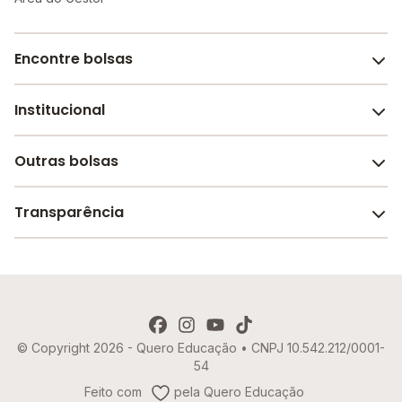
Encontre bolsas
Institucional
Melhores escolas de São Paulo
Escolas por cidade e bairro
Outras bolsas
Sobre o Melhor Escola
Bolsas de estudo em escolas
Revista Melhor Escola
Transparência
Faculdades e universidades
Trabalhe conosco
Escolas de inglês
Termos de uso
Aviso de Privacidade
© Copyright 2026 - Quero Educação • CNPJ 10.542.212/0001-
Política de Cookies
54
Imprensa
Feito com
pela Quero Educação