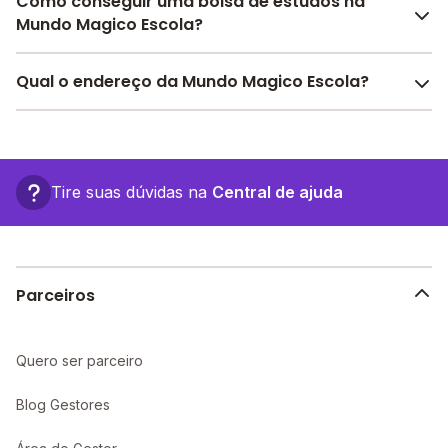
Como conseguir uma bolsa de estudos na
Mundo Magico Escola?
Pesquise bolsas disponíveis no Melhor Escola e
Qual o endereço da Mundo Magico Escola?
encontre o melhor desconto para você.
A Mundo Magico Escola fica em: , - Maracanaú - CE.
Tire suas dúvidas na
Central de ajuda
Parceiros
Quero ser parceiro
Blog Gestores