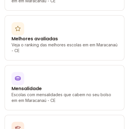
em em Maracanaú - CE
Melhores avaliadas
Veja o ranking das melhores escolas em em Maracanaú
- CE
Mensalidade
Escolas com mensalidades que cabem no seu bolso
em em Maracanaú - CE