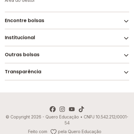
Área do Gestor
Encontre bolsas
Institucional
Melhores escolas de São Paulo
Escolas por cidade e bairro
Outras bolsas
Sobre o Melhor Escola
Bolsas de estudo em escolas
Revista Melhor Escola
Transparência
Faculdades e universidades
Trabalhe conosco
Escolas de inglês
Termos de uso
Aviso de Privacidade
© Copyright 2026 - Quero Educação • CNPJ 10.542.212/0001-
Política de Cookies
54
Imprensa
Feito com
pela Quero Educação