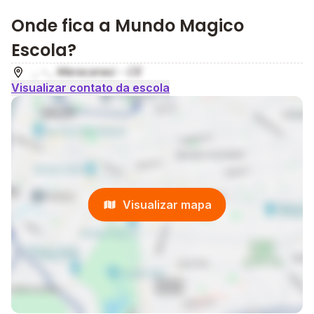
Onde fica a Mundo Magico
Escola?
, - , Maracanaú - CE
Visualizar contato da escola
Visualizar mapa