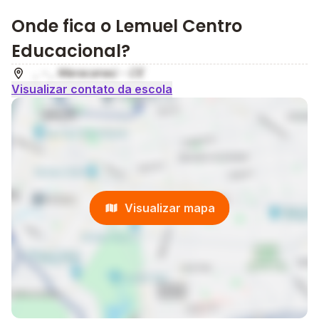
Onde fica o Lemuel Centro
Educacional?
, - , Maracanaú - CE
Visualizar contato da escola
Visualizar mapa