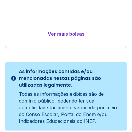
Ver mais bolsas
As informações contidas e/ou
mencionadas nestas páginas são
utilizadas legalmente.
Todas as informações exibidas são de
domínio público, podendo ter sua
autenticidade facilmente verificada por meio
do Censo Escolar, Portal do Enem e/ou
Indicadores Educacionais do INEP.