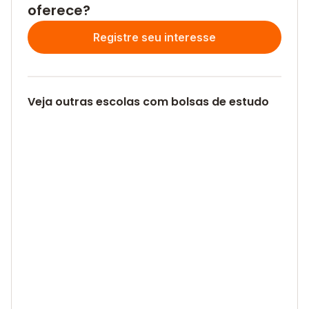
oferece?
Registre seu interesse
Veja outras escolas com bolsas de estudo