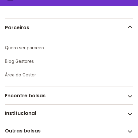
Parceiros
Quero ser parceiro
Blog Gestores
Área do Gestor
Encontre bolsas
Institucional
Melhores escolas de São Paulo
Escolas por cidade e bairro
Outras bolsas
Sobre o Melhor Escola