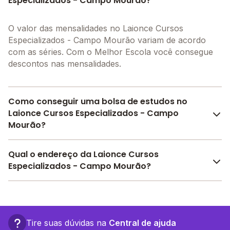
Especializados - Campo Mourão?
O valor das mensalidades no Laionce Cursos
Especializados - Campo Mourão variam de acordo
com as séries. Com o Melhor Escola você consegue
descontos nas mensalidades.
Como conseguir uma bolsa de estudos no
Laionce Cursos Especializados - Campo
Mourão?
Pesquise bolsas disponíveis no Melhor Escola e
Qual o endereço da Laionce Cursos
encontre o melhor desconto para você.
Especializados - Campo Mourão?
O Laionce Cursos Especializados - Campo Mourão
fica em: Rua Paul Percy Harris, 47 - Campo Mourão -
PR.
Tire suas dúvidas na
Central de ajuda