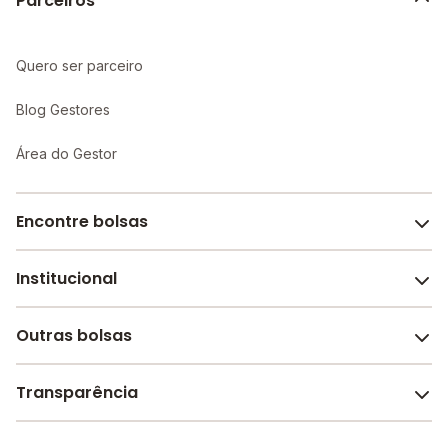
Parceiros
Quero ser parceiro
Blog Gestores
Área do Gestor
Encontre bolsas
Institucional
Melhores escolas de São Paulo
Escolas por cidade e bairro
Outras bolsas
Sobre o Melhor Escola
Bolsas de estudo em escolas
Revista Melhor Escola
Transparência
Faculdades e universidades
Trabalhe conosco
Escolas de inglês