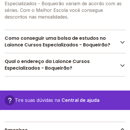
Especializados - Boqueirão variam de acordo com as
séries. Com o Melhor Escola você consegue
descontos nas mensalidades.
Como conseguir uma bolsa de estudos no
Laionce Cursos Especializados - Boqueirão?
Pesquise bolsas disponíveis no Melhor Escola e
Qual o endereço da Laionce Cursos
encontre o melhor desconto para você.
Especializados - Boqueirão?
O Laionce Cursos Especializados - Boqueirão fica em:
Rua Oliveira Ledo, 115 - Boqueirão - PB.
Tire suas dúvidas na
Central de ajuda