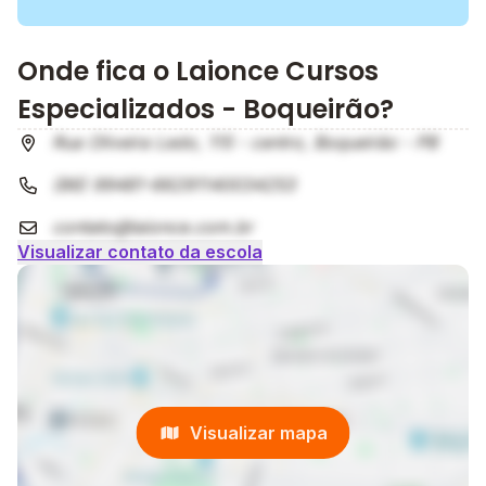
Onde fica o Laionce Cursos
Especializados - Boqueirão?
Rua Oliveira Ledo, 115 - centro, Boqueirão - PB
(86) 99481-66291140034253
contato@laionce.com.br
Visualizar contato da escola
Visualizar mapa