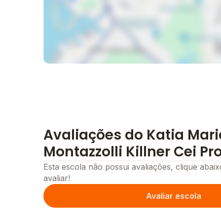
Avaliações do Katia Mari
Montazzolli Killner Cei Pr
Esta escola não possui avaliações, clique abaix
avaliar!
Avaliar escola