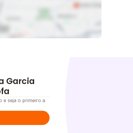
a Garcia
ofa
o e seja o primeiro a