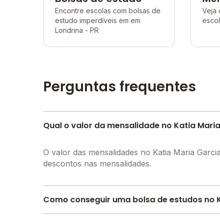
Encontre escolas com bolsas de
Veja 
estudo imperdíveis em em
escol
Londrina - PR
Perguntas frequentes
Qual o valor da mensalidade no Katia Maria 
O valor das mensalidades no Katia Maria Garci
descontos nas mensalidades.
Como conseguir uma bolsa de estudos no Kat