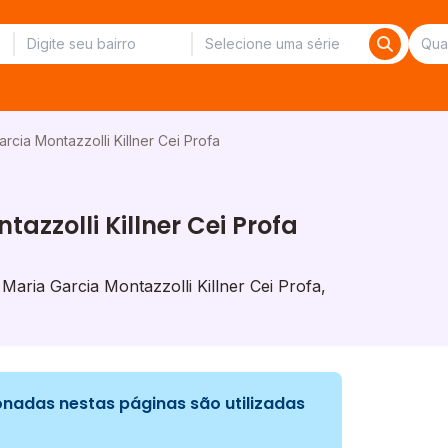
arcia Montazzolli Killner Cei Profa
azzolli Killner Cei Profa
aria Garcia Montazzolli Killner Cei Profa,
nadas nestas páginas são utilizadas