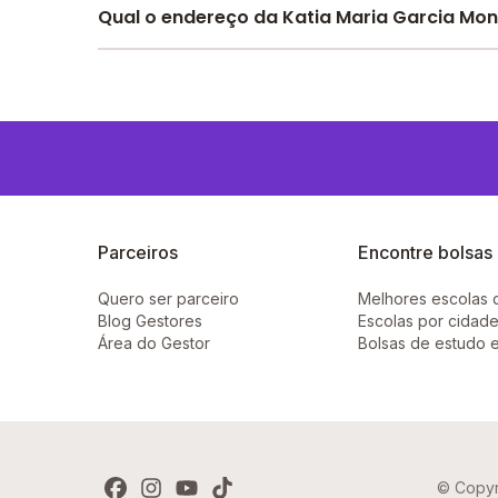
Pesquise bolsas disponíveis no Melhor Escola 
Qual o endereço da Katia Maria Garcia Monta
O Katia Maria Garcia Montazzolli Killner Cei Pro
Parceiros
Encontre bolsas
Quero ser parceiro
Melhores escolas 
Blog Gestores
Escolas por cidade
Área do Gestor
Bolsas de estudo 
© Copyr