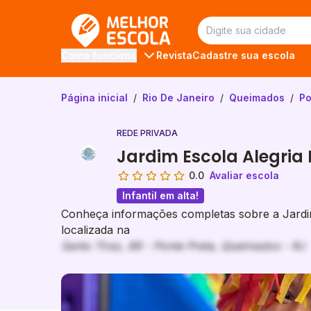
Melhor Escola
Revista
Cadastre sua escola
Como funciona
Página inicial
/
Rio De Janeiro
/
Queimados
/
Po
REDE PRIVADA
Jardim Escola Alegria 
0.0
Avaliar escola
Infantil em alta!
Conheça informações completas sobre a Jardim
localizada na
Santo Tirso, 88 - Ponte Preta, Queimados - RJ
Galeria de imagem