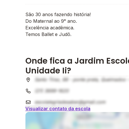
São 30 anos fazendo história!
Do Maternal ao 9° ano.
Excelência acadêmica.
Temos Ballet e Judô.
Onde fica a Jardim Escol
Unidade Ii?
Santo Tirso, 88 - ponte preta, Queimados -
(21) 3699-1620
escolalegriadesaber@gmail.com
Visualizar contato da escola