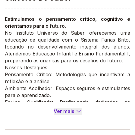
Estimulamos o pensamento crítico, cognitivo e
orientamos para o futuro.
No Instituto Universo do Saber, oferecemos uma
educação de qualidade com o Sistema Farias Brito,
focando no desenvolvimento integral dos alunos.
Atendemos Educação Infantil e Ensino Fundamental I,
preparando as crianças para os desafios do futuro.
Nossos Destaques:
Pensamento Crítico: Metodologias que incentivam a
reflexão e a análise.
Ambiente Acolhedor: Espaços seguros e estimulantes
para o aprendizado.
Equipe Qualificada: Profissionais dedicados ao
crescimento e bem-estar dos alunos.
Ver mais
Venha conhecer o Instituto Universo do Saber e
descubra como podemos contribuir para o futuro do
seu filho!