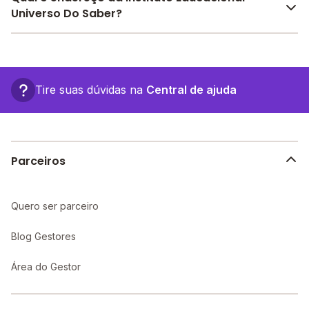
Educacional Universo Do Saber a partir de
Universo Do Saber?
R$ 385,00
. Faça sua busca no site e encontre o
melhor desconto para você.
O Instituto Educacional Universo Do Saber fica em:
Coronel Paiva, QD 14, Casa 11 - São Luís - MA.
Tire suas dúvidas na
Central de ajuda
Parceiros
Quero ser parceiro
Blog Gestores
Área do Gestor