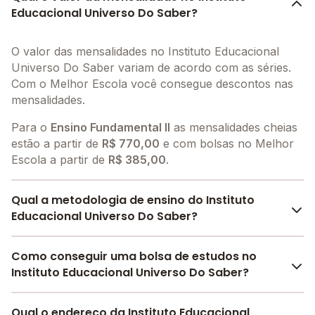
Educacional Universo Do Saber?
O valor das mensalidades no Instituto Educacional
Universo Do Saber variam de acordo com as séries.
Com o Melhor Escola você consegue descontos nas
mensalidades.
Para o
Ensino Fundamental II
as mensalidades cheias
estão a partir de
R$ 770,00
e com bolsas no Melhor
Escola a partir de
R$ 385,00
.
Qual a metodologia de ensino do Instituto
Educacional Universo Do Saber?
A metodologia é um conjunto de métodos e práticas
Como conseguir uma bolsa de estudos no
adotados pela escola no processo de ensino e
Instituto Educacional Universo Do Saber?
aprendizagem do aluno. O Instituto Educacional
Universo Do Saber utiliza a
Farias Brito
.
O Melhor Escola oferece descontos para o Instituto
Qual o endereço da Instituto Educacional