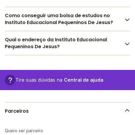
Como conseguir uma bolsa de estudos no
Instituto Educacional Pequeninos De Jesus?
Pesquise bolsas disponíveis no Melhor Escola e
Qual o endereço da Instituto Educacional
encontre o melhor desconto para você.
Pequeninos De Jesus?
O Instituto Educacional Pequeninos De Jesus fica em:
Edgar Dantas, 1653 - Parnamirim - RN.
Tire suas dúvidas na
Central de ajuda
Parceiros
Quero ser parceiro