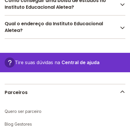
Como conseguir uma bolsa de estudos no
Instituto Educacional Aletea?
Pesquise bolsas disponíveis no Melhor Escola e
Qual o endereço da Instituto Educacional
encontre o melhor desconto para você.
Aletea?
O Instituto Educacional Aletea fica em: , - São José
dos Campos - SP.
Tire suas dúvidas na
Central de ajuda
Parceiros
Quero ser parceiro
Blog Gestores