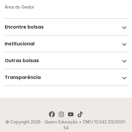
Área do Gestor
Encontre bolsas
Institucional
Melhores escolas de São Paulo
Escolas por cidade e bairro
Outras bolsas
Sobre o Melhor Escola
Bolsas de estudo em escolas
Revista Melhor Escola
Transparência
Faculdades e universidades
Trabalhe conosco
Escolas de inglês
Termos de uso
Aviso de Privacidade
© Copyright 2026 - Quero Educação • CNPJ 10.542.212/0001-
Política de Cookies
54