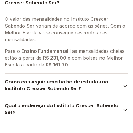
Crescer Sabendo Ser?
O valor das mensalidades no Instituto Crescer
Sabendo Ser variam de acordo com as séries. Com o
Melhor Escola você consegue descontos nas
mensalidades.
Para o
Ensino Fundamental I
as mensalidades cheias
estão a partir de
R$ 231,00
e com bolsas no Melhor
Escola a partir de
R$ 161,70
.
Como conseguir uma bolsa de estudos no
Instituto Crescer Sabendo Ser?
O Melhor Escola oferece descontos para o Instituto
Qual o endereço da Instituto Crescer Sabendo
Crescer Sabendo Ser a partir de
R$ 161,70
. Faça sua
Ser?
busca no site e encontre o melhor desconto para
você.
O Instituto Crescer Sabendo Ser fica em: R. Padre