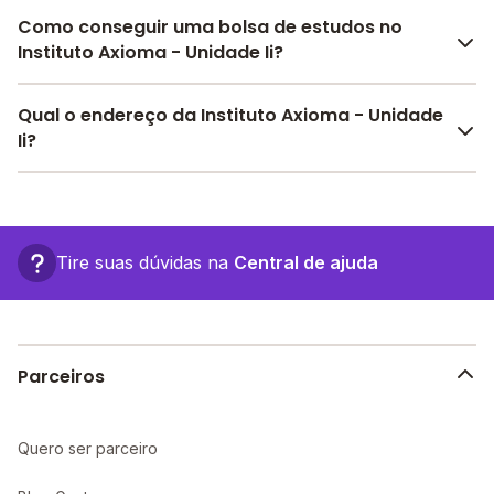
Como conseguir uma bolsa de estudos no
Instituto Axioma - Unidade Ii?
Pesquise bolsas disponíveis no Melhor Escola e
Qual o endereço da Instituto Axioma - Unidade
encontre o melhor desconto para você.
Ii?
O Instituto Axioma - Unidade Ii fica em: , - Capinópolis
- MG.
Tire suas dúvidas na
Central de ajuda
Parceiros
Quero ser parceiro