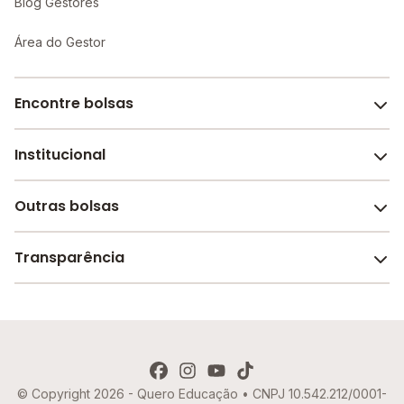
Blog Gestores
Área do Gestor
Encontre bolsas
Institucional
Melhores escolas de São Paulo
Escolas por cidade e bairro
Outras bolsas
Sobre o Melhor Escola
Bolsas de estudo em escolas
Revista Melhor Escola
Transparência
Faculdades e universidades
Trabalhe conosco
Escolas de inglês
Termos de uso
Aviso de Privacidade
© Copyright 2026 - Quero Educação • CNPJ 10.542.212/0001-
Política de Cookies