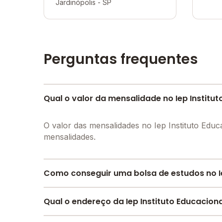
Jardinópolis - SP
Perguntas frequentes
Qual o valor da mensalidade no Iep Institut
O valor das mensalidades no Iep Instituto Edu
mensalidades.
Como conseguir uma bolsa de estudos no Iep
Pesquise bolsas disponíveis no Melhor Escola 
Qual o endereço da Iep Instituto Educaciona