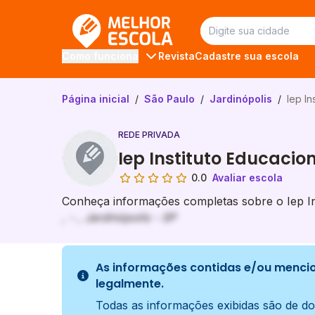
Melhor Escola
Revista
Cadastre sua escola
Como funciona
Página inicial
/
São Paulo
/
Jardinópolis
/
Iep In
REDE PRIVADA
Iep Instituto Educacio
0.0
Avaliar escola
Conheça informações completas sobre o Iep Inst
, - , Jardinópolis - SP
As informações contidas e/ou mencio
legalmente.
Todas as informações exibidas são de do