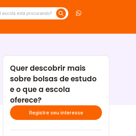
Contate-nos no What
Quer descobrir mais
sobre bolsas de estudo
e o que a escola
oferece?
Registre seu interesse