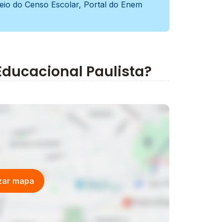
meio do Censo Escolar, Portal do Enem
 Educacional Paulista?
izar mapa