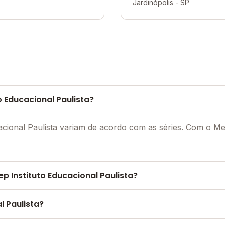
Jardinópolis - SP
o Educacional Paulista?
cacional Paulista variam de acordo com as séries. Com o 
 Instituto Educacional Paulista?
e encontre o melhor desconto para você.
l Paulista?