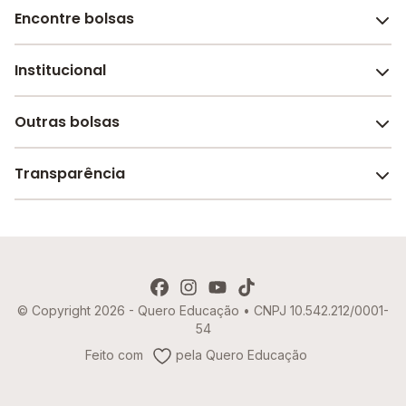
Encontre bolsas
Institucional
Melhores escolas de São Paulo
Escolas por cidade e bairro
Outras bolsas
Sobre o Melhor Escola
Bolsas de estudo em escolas
Revista Melhor Escola
Transparência
Faculdades e universidades
Trabalhe conosco
Escolas de inglês
Termos de uso
Aviso de Privacidade
© Copyright 2026 - Quero Educação • CNPJ 10.542.212/0001-
Política de Cookies
54
Imprensa
Feito com
pela Quero Educação