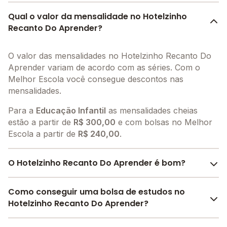
Qual o valor da mensalidade no Hotelzinho
Recanto Do Aprender?
O valor das mensalidades no Hotelzinho Recanto Do
Aprender variam de acordo com as séries. Com o
Melhor Escola você consegue descontos nas
mensalidades.
Para a
Educação Infantil
as mensalidades cheias
estão a partir de
R$ 300,00
e com bolsas no Melhor
Escola a partir de
R$ 240,00
.
O Hotelzinho Recanto Do Aprender é bom?
O Hotelzinho Recanto Do Aprender é bem avaliado
Como conseguir uma bolsa de estudos no
por pais, alunos e funcionários da escola, com uma
Hotelzinho Recanto Do Aprender?
avaliação média de 5.0
, que reflete o preparo e
qualidade de ensino da instituição.