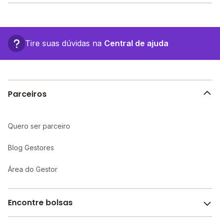
melhor desconto para você.
A Escola Hipercriativa Centro Educacional fica em: R.
Tiradentes, 1296 - Jataí - GO.
Tire suas dúvidas na
Central de ajuda
Parceiros
Quero ser parceiro
Blog Gestores
Área do Gestor
Encontre bolsas