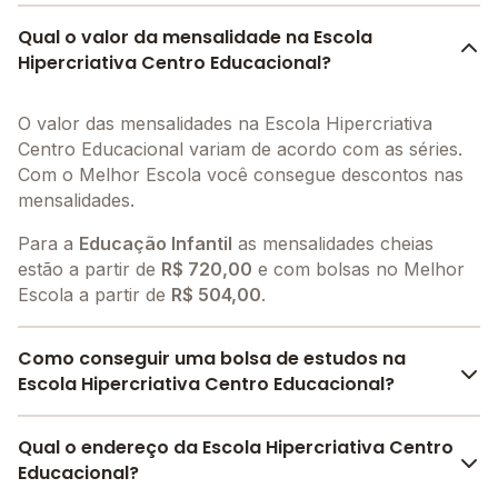
Qual o valor da mensalidade na Escola
Hipercriativa Centro Educacional?
O valor das mensalidades na Escola Hipercriativa
Centro Educacional variam de acordo com as séries.
Com o Melhor Escola você consegue descontos nas
mensalidades.
Para a
Educação Infantil
as mensalidades cheias
estão a partir de
R$ 720,00
e com bolsas no Melhor
Escola a partir de
R$ 504,00
.
Como conseguir uma bolsa de estudos na
Escola Hipercriativa Centro Educacional?
O Melhor Escola oferece descontos para a Escola
Qual o endereço da Escola Hipercriativa Centro
Hipercriativa Centro Educacional a partir de
Educacional?
R$ 504,00
. Faça sua busca no site e encontre o