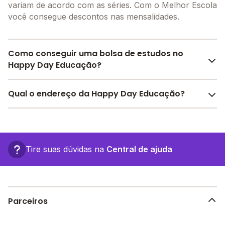
variam de acordo com as séries. Com o Melhor Escola
você consegue descontos nas mensalidades.
Como conseguir uma bolsa de estudos no
Happy Day Educação?
Pesquise bolsas disponíveis no Melhor Escola e
Qual o endereço da Happy Day Educação?
encontre o melhor desconto para você.
O Happy Day Educação fica em: Rua A Lote 16, S/N -
Camaçari - BA.
Tire suas dúvidas na
Central de ajuda
Parceiros