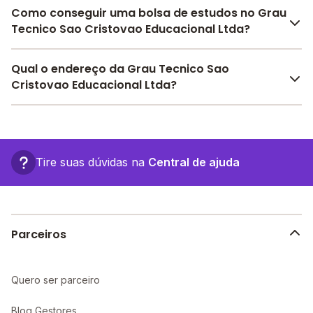
Como conseguir uma bolsa de estudos no Grau
Tecnico Sao Cristovao Educacional Ltda?
Pesquise bolsas disponíveis no Melhor Escola e
Qual o endereço da Grau Tecnico Sao
encontre o melhor desconto para você.
Cristovao Educacional Ltda?
O Grau Tecnico Sao Cristovao Educacional Ltda fica
em: , - Salvador - BA.
Tire suas dúvidas na
Central de ajuda
Parceiros
Quero ser parceiro
Blog Gestores