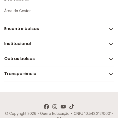
Área do Gestor
Encontre bolsas
Institucional
Melhores escolas de São Paulo
Escolas por cidade e bairro
Outras bolsas
Sobre o Melhor Escola
Bolsas de estudo em escolas
Revista Melhor Escola
Transparência
Faculdades e universidades
Trabalhe conosco
Escolas de inglês
Termos de uso
Aviso de Privacidade
© Copyright 2026 - Quero Educação • CNPJ 10.542.212/0001-
Política de Cookies