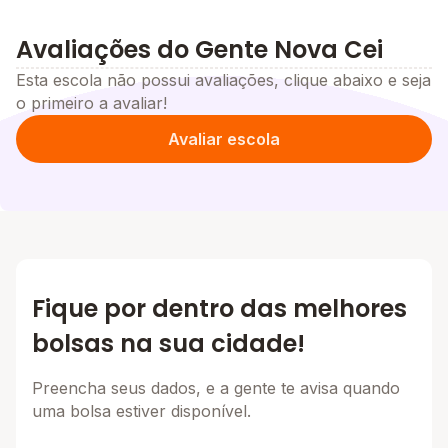
Avaliações do Gente Nova Cei
Esta escola não possui avaliações, clique abaixo e seja
o primeiro a avaliar!
Avaliar escola
Fique por dentro das melhores
bolsas na sua cidade!
Preencha seus dados, e a gente te avisa quando
uma bolsa estiver disponível.