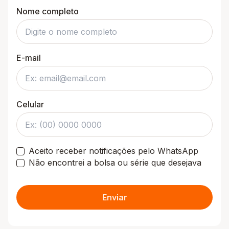
Nome completo
E-mail
Celular
Aceito receber notificações pelo WhatsApp
Não encontrei a bolsa ou série que desejava
Enviar