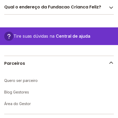
Pesquise bolsas disponíveis no Melhor Escola e
Qual o endereço da Fundacao Crianca Feliz?
encontre o melhor desconto para você.
O Fundacao Crianca Feliz fica em: , - Belém - PA.
Tire suas dúvidas na
Central de ajuda
Parceiros
Quero ser parceiro
Blog Gestores
Área do Gestor