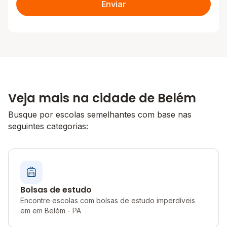
Enviar
Veja mais na cidade de Belém
Busque por escolas semelhantes com base nas
seguintes categorias:
Bolsas de estudo
Encontre escolas com bolsas de estudo imperdíveis
em em Belém - PA