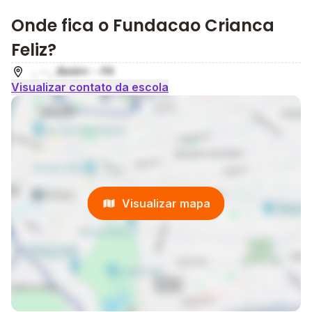
Onde fica o Fundacao Crianca
Feliz?
, - , Belém - PA
Visualizar contato da escola
Visualizar mapa