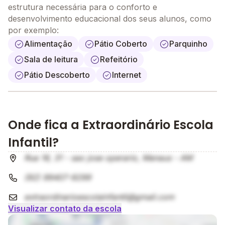
conduzir a criança ao conhecimento do mundo
estrutura necessária para o conforto e
pessoal, familiar, geográfico e social.
desenvolvimento educacional dos seus alunos, como
por exemplo:
Conduzir à criança para um ambiente protegido e
Alimentação
Pátio Coberto
Parquinho
pensado para o seu bem estar psicofísico e cognitivo,
criar condições de ensino-aprendizagem que
Sala de leitura
Refeitório
favoreçam o desenvolvimento sociocultural,
Pátio Descoberto
Internet
proporcionar um espaço de acolhimento e
aprendizado, seguro e criativo que acompanhado do
olhar cuidadoso e afetivo do educador.
Onde fica a Extraordinário Escola
Infantil?
Rua 16, 31 - sao jose operario, Manaus - AM
(92) 99407-9299
extraordinarioescolainfantil@gmail.com
Visualizar contato da escola