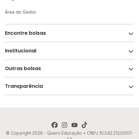
Área do Gestor
Encontre bolsas
Institucional
Melhores escolas de São Paulo
Escolas por cidade e bairro
Outras bolsas
Sobre o Melhor Escola
Bolsas de estudo em escolas
Revista Melhor Escola
Transparência
Faculdades e universidades
Trabalhe conosco
Escolas de inglês
Termos de uso
Aviso de Privacidade
© Copyright 2026 - Quero Educação • CNPJ 10.542.212/0001-
Política de Cookies