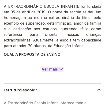
A EXTRAORDINÁRIO ESCOLA INFANTIL foi fundada
em 05 de abril de 2019, O nome da escola se deu em
homenagem ao menino extraordinário do filme, pelo
exemplo de superação, determinação, amor da família
e a dedicação aos estudos, querendo tê-lo como
referência para orientar nossas crianças
extraordinárias. Atualmente, a escola tem capacidade
para atender 70 alunos, da Educação Infantil.
QUAL A PROPOSTA DE ENSINO
Nossa proposta é garantir uma educação
fundamentada nos princípios da universalização de
Ver mais
igualdade de acesso, permanência e sucesso da
Educação Infantil.
Proporcionando atividades lúdicas (brincadeiras,
Estrutura escolar
jogos, teatro, etc.) leituras, imagens e sons. É através
dos vários processos pedagógicos que buscamos
A Extraordinário Escola Infantil oferece toda a