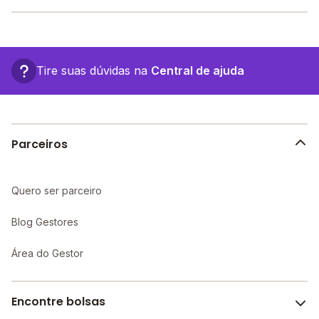
encontre o melhor desconto para você.
O Etec Futuro fica em: , - Hortolândia - SP.
Tire suas dúvidas na
Central de ajuda
Parceiros
Quero ser parceiro
Blog Gestores
Área do Gestor
Encontre bolsas