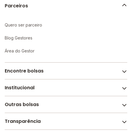
Parceiros
Quero ser parceiro
Blog Gestores
Área do Gestor
Encontre bolsas
Institucional
Melhores escolas de São Paulo
Escolas por cidade e bairro
Outras bolsas
Sobre o Melhor Escola
Bolsas de estudo em escolas
Revista Melhor Escola
Transparência
Faculdades e universidades