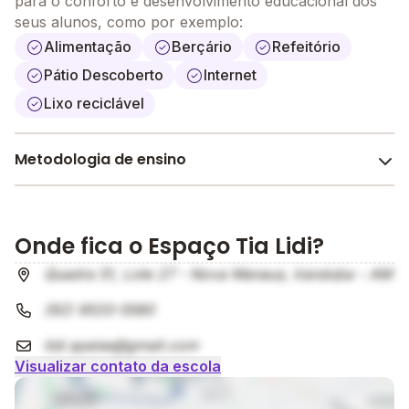
para o conforto e desenvolvimento educacional dos
seus alunos, como por exemplo:
Alimentação
Berçário
Refeitório
Pátio Descoberto
Internet
Lixo reciclável
Metodologia de ensino
Lúdica
A metodologia é um conjunto de métodos e práticas
Onde fica o Espaço Tia Lidi?
adotados pela escola no processo de ensino e
aprendizagem do aluno.
Quadra 51, Lote 27 - Nova Manaus, Iranduba - AM
(92) 9533-5580
lidi.spaise@gmail.com
Visualizar contato da escola