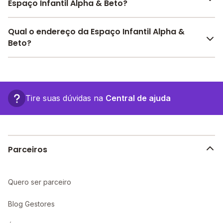
Espaço Infantil Alpha & Beto?
Pesquise bolsas disponíveis no Melhor Escola e
Qual o endereço da Espaço Infantil Alpha &
encontre o melhor desconto para você.
Beto?
O Espaço Infantil Alpha & Beto fica em: Qr 118
Conjunto 6 Casa 7, s/n - Brasília - DF.
Tire suas dúvidas na
Central de ajuda
Parceiros
Quero ser parceiro
Blog Gestores