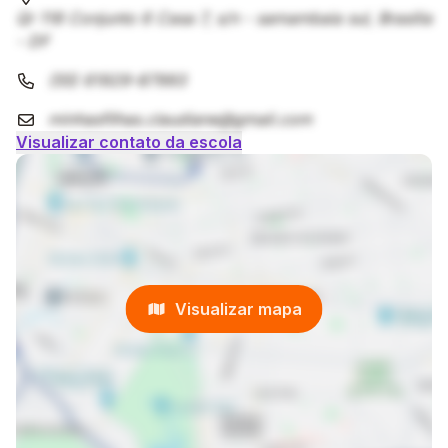
Qr 118 Conjunto 6 Casa 7, s/n - samambaia sul, Brasília
- DF
(55) 61929-87993
minhasfilhas.claudiane@gmail.com
Visualizar contato da escola
Visualizar mapa