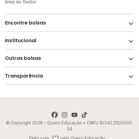
Área do Gestor
Encontre bolsas
Institucional
Melhores escolas de São Paulo
Escolas por cidade e bairro
Outras bolsas
Sobre o Melhor Escola
Bolsas de estudo em escolas
Revista Melhor Escola
Transparência
Faculdades e universidades
Trabalhe conosco
Escolas de inglês
Termos de uso
Aviso de Privacidade
© Copyright 2026 - Quero Educação • CNPJ 10.542.212/0001-
Política de Cookies
54
Imprensa
Feito com
pela Quero Educação