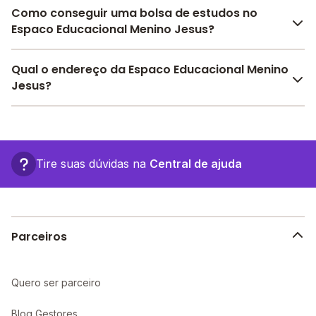
Como conseguir uma bolsa de estudos no
Espaco Educacional Menino Jesus?
Pesquise bolsas disponíveis no Melhor Escola e
Qual o endereço da Espaco Educacional Menino
encontre o melhor desconto para você.
Jesus?
O Espaco Educacional Menino Jesus fica em: , -
Maceió - AL.
Tire suas dúvidas na
Central de ajuda
Parceiros
Quero ser parceiro
Blog Gestores