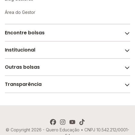
Área do Gestor
Encontre bolsas
Institucional
Melhores escolas de São Paulo
Escolas por cidade e bairro
Outras bolsas
Sobre o Melhor Escola
Bolsas de estudo em escolas
Revista Melhor Escola
Transparência
Faculdades e universidades
Trabalhe conosco
Escolas de inglês
Termos de uso
Aviso de Privacidade
© Copyright 2026 - Quero Educação • CNPJ 10.542.212/0001-
Política de Cookies