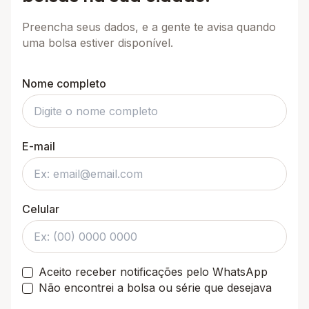
Preencha seus dados, e a gente te avisa quando
uma bolsa estiver disponível.
Nome completo
E-mail
Celular
Aceito receber notificações pelo WhatsApp
Não encontrei a bolsa ou série que desejava