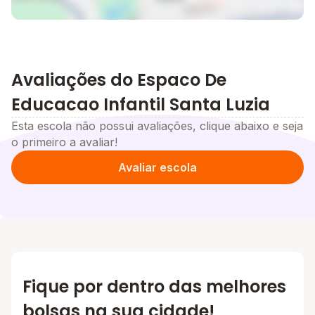
Avaliações do Espaco De
Educacao Infantil Santa Luzia
Esta escola não possui avaliações, clique abaixo e seja
o primeiro a avaliar!
Avaliar escola
Fique por dentro das melhores
bolsas na sua cidade!