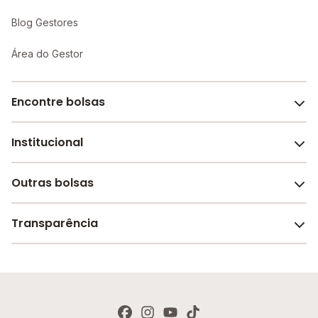
Blog Gestores
Área do Gestor
Encontre bolsas
Institucional
Melhores escolas de São Paulo
Escolas por cidade e bairro
Outras bolsas
Sobre o Melhor Escola
Bolsas de estudo em escolas
Revista Melhor Escola
Transparência
Faculdades e universidades
Trabalhe conosco
Escolas de inglês
Termos de uso
Aviso de Privacidade