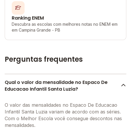
Ranking ENEM
Descubra as escolas com melhores notas no ENEM em
em Campina Grande - PB
Perguntas frequentes
Qual o valor da mensalidade no Espaco De
Educacao Infantil Santa Luzia?
O valor das mensalidades no Espaco De Educacao
Infantil Santa Luzia variam de acordo com as séries.
Com o Melhor Escola você consegue descontos nas
mensalidades.