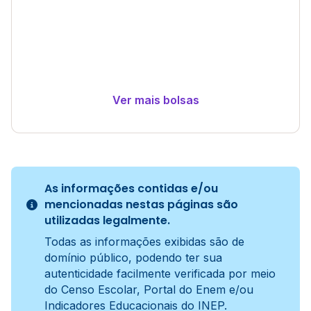
Ver mais bolsas
As informações contidas e/ou
mencionadas nestas páginas são
utilizadas legalmente.
Todas as informações exibidas são de
domínio público, podendo ter sua
autenticidade facilmente verificada por meio
do Censo Escolar, Portal do Enem e/ou
Indicadores Educacionais do INEP.