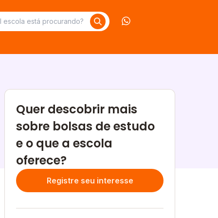
Contate-nos no What
Quer descobrir mais
sobre bolsas de estudo
e o que a escola
oferece?
Registre seu interesse