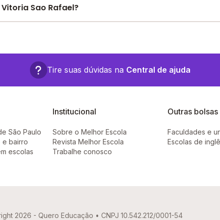
e encontre o melhor desconto para você.
Vitoria Sao Rafael?
a em: , - Caieiras - SP.
Tire suas dúvidas na
Central de ajuda
Institucional
Outras bolsas
de São Paulo
Sobre o Melhor Escola
Faculdades e u
 e bairro
Revista Melhor Escola
Escolas de ingl
em escolas
Trabalhe conosco
ight 2026 - Quero Educação • CNPJ 10.542.212/0001-54