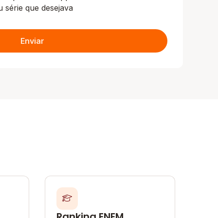
u série que desejava
Enviar
Ranking ENEM