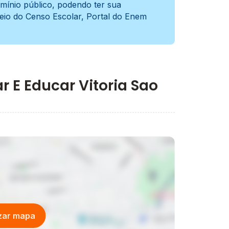
mínio público, podendo ter sua
meio do Censo Escolar, Portal do Enem
r E Educar Vitoria Sao
izar mapa