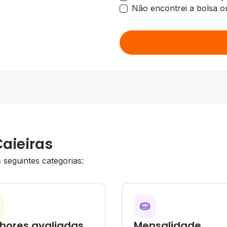
Não encontrei a bolsa o
aieiras
seguintes categorias:
hores avaliadas
Mensalidade