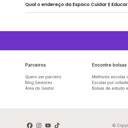
Pesquise bolsas disponíveis no Melhor Escola 
Qual o endereço da Espaco Cuidar E Educar 
O Espaco Cuidar E Educar Vitoria Sao Rafael fic
Parceiros
Encontre bolsas
Quero ser parceiro
Melhores escolas 
Blog Gestores
Escolas por cidade
Área do Gestor
Bolsas de estudo 
© Copyr