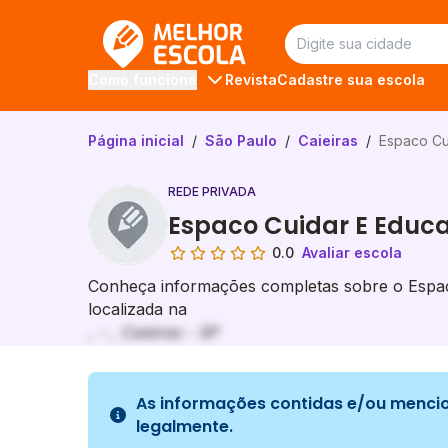
Melhor Escola
Revista
Cadastre sua escola
Como funciona
Página inicial
/
São Paulo
/
Caieiras
/
Espaco Cui
REDE PRIVADA
Espaco Cuidar E Educar
0.0
Avaliar escola
Conheça informações completas sobre o Espaco
localizada na
, - , Caieiras - SP
As informações contidas e/ou mencio
legalmente.