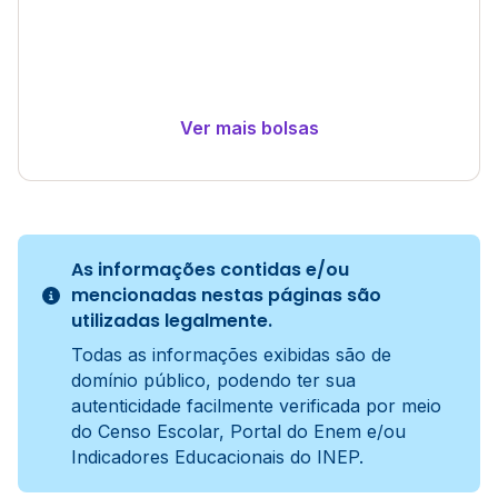
Ver mais bolsas
As informações contidas e/ou
mencionadas nestas páginas são
utilizadas legalmente.
Todas as informações exibidas são de
domínio público, podendo ter sua
autenticidade facilmente verificada por meio
do Censo Escolar, Portal do Enem e/ou
Indicadores Educacionais do INEP.