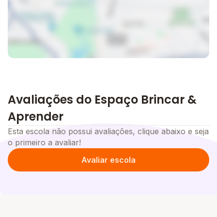
Avaliações do Espaço Brincar &
Aprender
Esta escola não possui avaliações, clique abaixo e seja
o primeiro a avaliar!
Avaliar escola