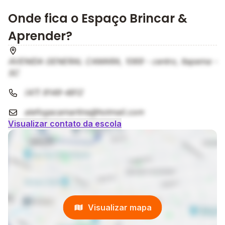
Onde fica o Espaço Brincar &
Aprender?
AVENIDA GENERAL CAMARA, 1069 - centro, Itapema -
SC
(47) 9149-4812
alefogacamartins@hotmail.com
Visualizar contato da escola
Visualizar mapa