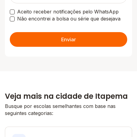
Aceito receber notificações pelo WhatsApp
Não encontrei a bolsa ou série que desejava
Enviar
Veja mais na cidade de Itapema
Busque por escolas semelhantes com base nas
seguintes categorias: