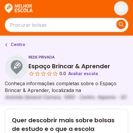
Melhor Escola
Centro
REDE PRIVADA
Espaço Brincar & Aprender
0.0
Avaliar escola
Conheça informações completas sobre o Espaço
Brincar & Aprender, localizada na
Avenida General Camara, 1069 - Centro, Itapema - SC
Quer descobrir mais sobre bolsas
de estudo e o que a escola