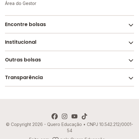
Área do Gestor
Encontre bolsas
Institucional
Melhores escolas de São Paulo
Escolas por cidade e bairro
Outras bolsas
Sobre o Melhor Escola
Bolsas de estudo em escolas
Revista Melhor Escola
Transparência
Faculdades e universidades
Trabalhe conosco
Escolas de inglês
Termos de uso
Aviso de Privacidade
© Copyright 2026 - Quero Educação • CNPJ 10.542.212/0001-
Política de Cookies
54
Imprensa